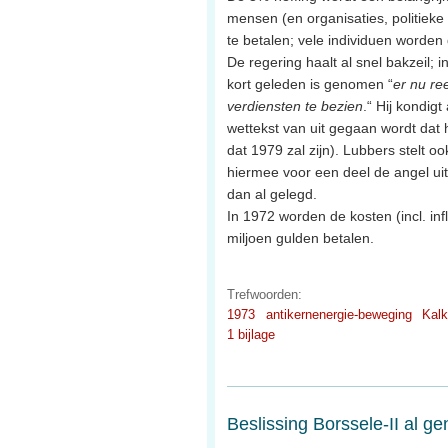
mensen (en organisaties, politieke 
te betalen; vele individuen worden 
De regering haalt al snel bakzeil; 
kort geleden is genomen “
er nu re
verdiensten te bezien
.“ Hij kondig
wettekst van uit gegaan wordt dat 
dat 1979 zal zijn). Lubbers stelt 
hiermee voor een deel de angel uit
dan al gelegd.
In 1972 worden de kosten (incl. inf
miljoen gulden betalen.
Trefwoorden:
1973
antikernenergie-beweging
Kalk
1 bijlage
Beslissing Borssele-II al 