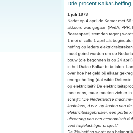
Drie procent Kalkar-heffing
1 juli 1973
Nadat op 4 april de Kamer met 66
akkoord was gegaan (PvdA, PPR, 
Boerenpartij stemden tegen) wordt 
1 mei of zelfs 1 april als begind
heffing op ieders elektriciteitsrek
moet geïnd worden om de Nederl
bouw (die begonnen is op 24 april
in het Duitse Kalkar te betalen. Lan
over hoe het geld bij elkaar gekr
energieheffing (dat wilde Defensie n
op elektriciteit? De elektriciteitspr
mee eens, maar moeten zich er in
schrijft: “
De Nederlandse machine-
kosteloos, d.w.z. op kosten van d
elektriciteitsgebruiker, een portie
uitvoering van een economisch dub
veel twijfelachtiger project
.“
De 3%-heffing wordt een belangrijk