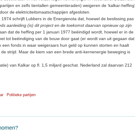
partijen en zelfs tientallen gemeenteraden) weigeren de ‘kalkar-heffing’
door de elektriciteitsmaatschappijen afgesloten.
in 1974 schrijft Lubbers in de Energienota dat, hoewel de beslissing pas
eds aanleiding (is) dit project en de toekomst daarvan opnieuw op zijn
t aan dat de heffing per 1 januari 1977 beëindigd wordt, hoewel er in de
het tot beëindiging van de bouw door gaat (er wordt van uit gegaan dat
ook een fonds in waar weigeraars hun geld op kunnen storten en haalt
 de strijd. Maar de kiem van een brede anti-kernenergie beweging is
latie) van Kalkar op fl. 1,5 miljard geschat. Nederland zal daarvan 212
ar
Politieke partijen
genomen?