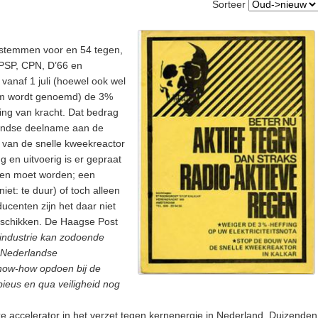
Sorteer
 stemmen voor en 54 tegen,
PSP, CPN, D’66 en
vanaf 1 juli (hoewel ook wel
atum wordt genoemd) de 3%
ening van kracht. Dat bedrag
andse deelname aan de
) van de snelle kweekreactor
g en uitvoerig is er gepraat
egen moet worden; een
iet: te duur) of toch alleen
oducenten zijn het daar niet
 schikken. De Haagse Post
industrie kan zodoende
e Nederlandse
 know-how opdoen bij de
ieus en qua veiligheid nog
e accelerator in het verzet tegen kernenergie in Nederland. Duizenden