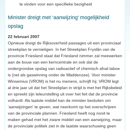
te vinden voor een specifieke bezigheid
Minister dreigt met ‘aanwijzing’ mogelijkheid
opslag
22 februari 2007
Opnieuw dreigt de Rijksoverheid passages uit een provinciaal
streekplan te vernietigen. In het Streekplan Fryslân van de
provincie Friesland staat dat Friesland nimmer zal meewerken
aan de bouw van een kerncentrale en ook dat de
ondergrondse opslag van radioactief of chemisch afval taboe
is (net als gaswinning onder de Waddenzee). Voor minister
Winsemius (VROM) is het nu menens, schrijft hij: VROM legt
al drie jaar uit dat het Streekplan in strijd is met het Rijksbeleid
en spreekt zijn teleurstelling uit over het feit dat de provincie
volhardt. Als laatste middel kan de minister besluiten om
'aanwijzingen' te geven, wat neerkomt op het overschrijven
van de provinciale plannen. Friesland heeft nog nooit te
maken gehad met het zware middel van een aanwijzing, maar
de provinciale politiek ziet in de laatste waarschuwing geen