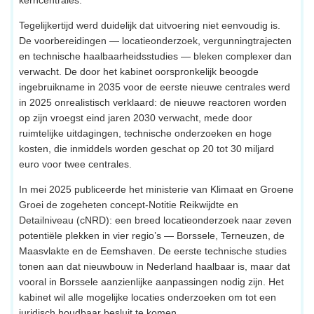
Tegelijkertijd werd duidelijk dat uitvoering niet eenvoudig is.
De voorbereidingen — locatieonderzoek, vergunningtrajecten
en technische haalbaarheidsstudies — bleken complexer dan
verwacht. De door het kabinet oorspronkelijk beoogde
ingebruikname in 2035 voor de eerste nieuwe centrales werd
in 2025 onrealistisch verklaard: de nieuwe reactoren worden
op zijn vroegst eind jaren 2030 verwacht, mede door
ruimtelijke uitdagingen, technische onderzoeken en hoge
kosten, die inmiddels worden geschat op 20 tot 30 miljard
euro voor twee centrales.
In mei 2025 publiceerde het ministerie van Klimaat en Groene
Groei de zogeheten concept-Notitie Reikwijdte en
Detailniveau (cNRD): een breed locatieonderzoek naar zeven
potentiële plekken in vier regio’s — Borssele, Terneuzen, de
Maasvlakte en de Eemshaven. De eerste technische studies
tonen aan dat nieuwbouw in Nederland haalbaar is, maar dat
vooral in Borssele aanzienlijke aanpassingen nodig zijn. Het
kabinet wil alle mogelijke locaties onderzoeken om tot een
juridisch houdbaar besluit te komen.