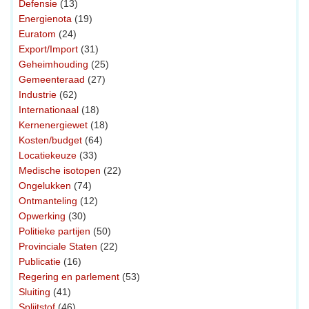
Defensie
(13)
Energienota
(19)
Euratom
(24)
Export/Import
(31)
Geheimhouding
(25)
Gemeenteraad
(27)
Industrie
(62)
Internationaal
(18)
Kernenergiewet
(18)
Kosten/budget
(64)
Locatiekeuze
(33)
Medische isotopen
(22)
Ongelukken
(74)
Ontmanteling
(12)
Opwerking
(30)
Politieke partijen
(50)
Provinciale Staten
(22)
Publicatie
(16)
Regering en parlement
(53)
Sluiting
(41)
Splijtstof
(46)