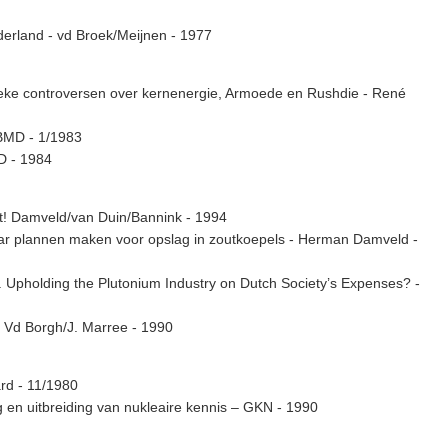
derland - vd Broek/Meijnen - 1977
blieke controversen over kernenergie, Armoede en Rushdie - René
 BMD - 1/1983
D - 1984
ut! Damveld/van Duin/Bannink - 1994
aar plannen maken voor opslag in zoutkoepels - Herman Damveld -
. Upholding the Plutonium Industry on Dutch Society’s Expenses? -
. Vd Borgh/J. Marree - 1990
rd - 11/1980
 en uitbreiding van nukleaire kennis – GKN - 1990