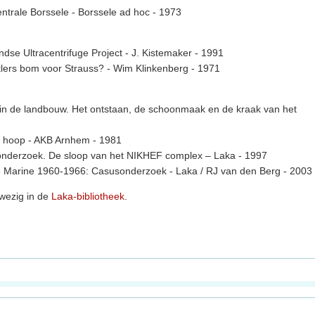
ntrale Borssele - Borssele ad hoc - 1973
dse Ultracentrifuge Project - J. Kistemaker - 1991
itlers bom voor Strauss? - Wim Klinkenberg - 1971
in de landbouw. Het ontstaan, de schoonmaak en de kraak van het
'n hoop - AKB Arnhem - 1981
r onderzoek. De sloop van het NIKHEF complex – Laka - 1997
ke Marine 1960-1966: Casusonderzoek - Laka / RJ van den Berg - 2003
nwezig in de
Laka-bibliotheek
.