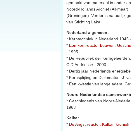
gemaakt van materiaal in onder and
Noord-Hollands Archief (Alkmaar),
(Groningen). Verder is natuurlijk ge
van Stichting Laka.
Nederland algemeen:
* Kerntechniek in Nederland 1945 
*
Een kernreactor bouwen. Geschie
–1995
* De Republiek der Kerngeleerden.
C.D.Andriesse - 2000
* Dertig jaar Nederlands energie
* Kernsplijting en Diplomatie - J. v
* Een kwestie van lange adem. Ge
Noors-Nederlandse samenwerki
* Geschiedenis van Noors-Nederla
1968
Kalkar
*
De Angst reactor. Kalkar, kroniek