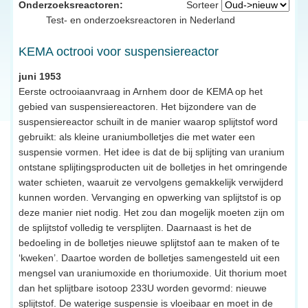
Onderzoeksreactoren:
Sorteer
Test- en onderzoeksreactoren in Nederland
KEMA octrooi voor suspensiereactor
juni 1953
Eerste octrooiaanvraag in Arnhem door de KEMA op het
gebied van suspensiereactoren. Het bijzondere van de
suspensiereactor schuilt in de manier waarop splijtstof word
gebruikt: als kleine uraniumbolletjes die met water een
suspensie vormen. Het idee is dat de bij splijting van uranium
ontstane splijtingsproducten uit de bolletjes in het omringende
water schieten, waaruit ze vervolgens gemakkelijk verwijderd
kunnen worden. Vervanging en opwerking van splijtstof is op
deze manier niet nodig. Het zou dan mogelijk moeten zijn om
de splijtstof volledig te versplijten. Daarnaast is het de
bedoeling in de bolletjes nieuwe splijtstof aan te maken of te
‘kweken’. Daartoe worden de bolletjes samengesteld uit een
mengsel van uraniumoxide en thoriumoxide. Uit thorium moet
dan het splijtbare isotoop 233U worden gevormd: nieuwe
splijtstof. De waterige suspensie is vloeibaar en moet in de