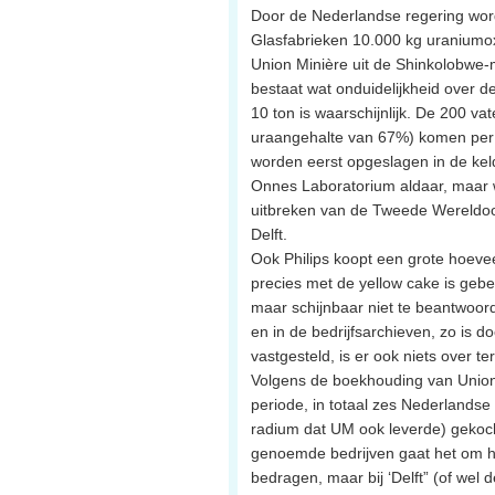
Door de Nederlandse regering word
Glasfabrieken 10.000 kg uraniumox
Union Minière uit de Shinkolobwe-m
bestaat wat onduidelijkheid over d
10 ton is waarschijnlijk. De 200 va
uraangehalte van 67%) komen per 
worden eerst opgeslagen in de kel
Onnes Laboratorium aldaar, maar 
uitbreken van de Tweede Wereldoo
Delft.
Ook Philips koopt een grote hoeve
precies met de yellow cake is gebe
maar schijnbaar niet te beantwoord
en in de bedrijfsarchieven, zo is 
vastgesteld, is er ook niets over te
Volgens de boekhouding van Union
periode, in totaal zes Nederlandse
radium dat UM ook leverde) gekocht
genoemde bedrijven gaat het om h
bedragen, maar bij ‘Delft” (of wel 