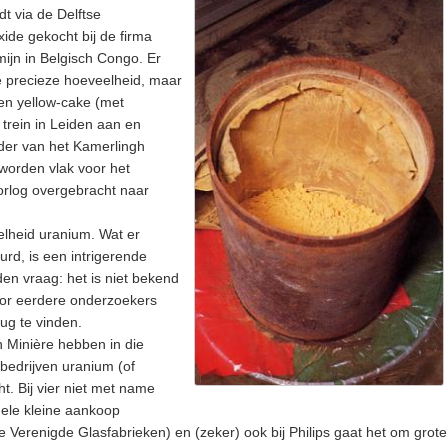
t via de Delftse
ide gekocht bij de firma
ijn in Belgisch Congo. Er
e precieze hoeveelheid, maar
ten yellow-cake (met
trein in Leiden aan en
der van het Kamerlingh
worden vlak voor het
rlog overgebracht naar
elheid uranium. Wat er
urd, is een intrigerende
en vraag: het is niet bekend
door eerdere onderzoekers
rug te vinden.
 Minière hebben in die
 bedrijven uranium (of
. Bij vier niet met name
ele kleine aankoop
de Verenigde Glasfabrieken) en (zeker) ook bij Philips gaat het om grote