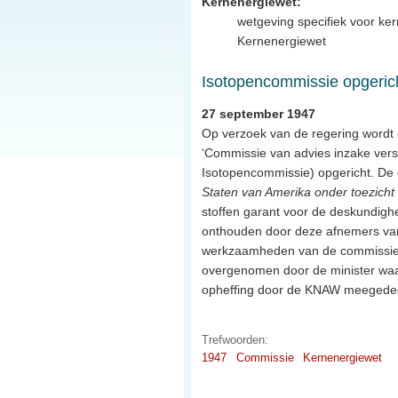
Kernenergiewet:
wetgeving specifiek voor ke
Kernenergiewet
Isotopencommissie opgeric
27 september 1947
Op verzoek van de regering wordt
‘Commissie van advies inzake verst
Isotopencommissie) opgericht. De
Staten van Amerika onder toezich
stoffen garant voor de deskundigh
onthouden door deze afnemers van 
werkzaamheden van de commissie, 
overgenomen door de minister waar
opheffing door de KNAW meegede
Trefwoorden:
1947
Commissie
Kernenergiewet