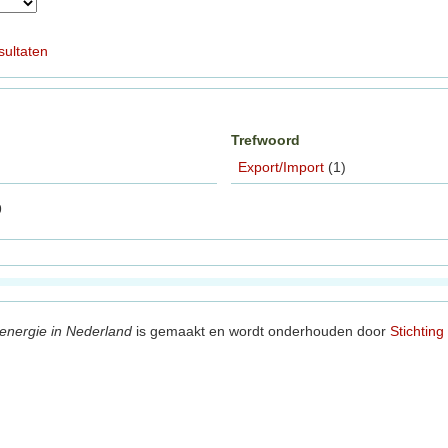
sultaten
Trefwoord
Export/Import
(1)
9
energie in Nederland
is gemaakt en wordt onderhouden door
Stichting