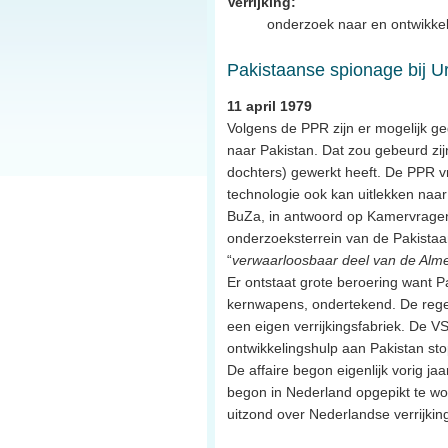
Verrijking:
onderzoek naar en ontwikkel
Pakistaanse spionage bij U
11 april 1979
Volgens de PPR zijn er mogelijk ge
naar Pakistan. Dat zou gebeurd zij
dochters) gewerkt heeft. De PPR vr
technologie ook kan uitlekken naar 
BuZa, in antwoord op Kamervragen
onderzoeksterrein van de Pakistaa
“
verwaarloosbaar deel van de Alme
Er ontstaat grote beroering want P
kernwapens, ondertekend. De rege
een eigen verrijkingsfabriek. De VS
ontwikkelingshulp aan Pakistan sto
De affaire begon eigenlijk vorig j
begon in Nederland opgepikt te w
uitzond over Nederlandse verrijkin