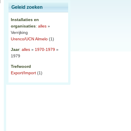
Geleid zoeken
Installaties en
organisaties
:
alles
»
Verrijking
Urenco/UCN Almelo
(1)
Jaar
:
alles
»
1970-1979
»
1979
Trefwoord
Export/Import
(1)