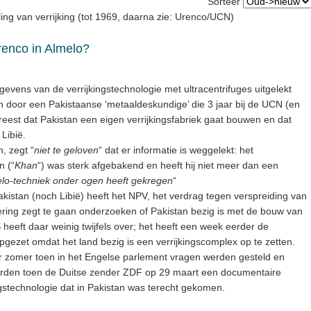
Sorteer
ing van verrijking (tot 1969, daarna zie: Urenco/UCN)
renco in Almelo?
gevens van de verrijkingstechnologie met ultracentrifuges uitgelekt
n door een Pakistaanse ‘metaaldeskundige’ die 3 jaar bij de UCN (en
eest dat Pakistan een eigen verrijkingsfabriek gaat bouwen en dat
Libië.
, zegt “
niet te geloven
“ dat er informatie is weggelekt: het
n (“
Khan
“) was sterk afgebakend en heeft hij niet meer dan een
lo-techniek onder ogen heeft gekregen
“
akistan (noch Libië) heeft het NPV, het verdrag tegen verspreiding van
ring zegt te gaan onderzoeken of Pakistan bezig is met de bouw van
 heeft daar weinig twijfels over; het heeft een week eerder de
pgezet omdat het land bezig is een verrijkingscomplex op te zetten.
aar zomer toen in het Engelse parlement vragen werden gesteld en
orden toen de Duitse zender ZDF op 29 maart een documentaire
gstechnologie dat in Pakistan was terecht gekomen.