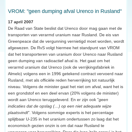
VROM: "geen dumping afval Urenco in Rusland"
17 april 2007
De Raad van State beslist dat Urenco door mag gaan met de
transporten van verarmd uranium naar Rusland. De eis van
Greenpeace dat de vergunning vernietigd moet worden, wordt
afgewezen. De RvS volgt hiermee het standpunt van VROM
dat het transporteren van uranium door Urenco naar Rusland
geen dumping van radioactief afval is. Het gaat om het
verarmd uranium dat Urenco (ook de verrijkingsfabriek in
Almelo) volgens een in 1996 getekend contract vervoerd naar
Rusland, met als officiële reden herverrijking tot natuurlijk
niveau. Volgens de minister gaat het niet om afval, want het is
een grondstof en een deel ervan (20% volgens de minister)
wordt aan Urenco teruggeleverd. En er zijn ook "
geen
indicaties dat de opslag (…) op een niet adequate wijze
plaatsvindt
". Volgens sommige experts is het percentage
splijtbaar U-235 in het uranium ondertussen zo laag dat het
economisch gezien onzin is om dat naar Rusland te
vervoeren voor herverrijking. Door die lage 'tails assay' is het