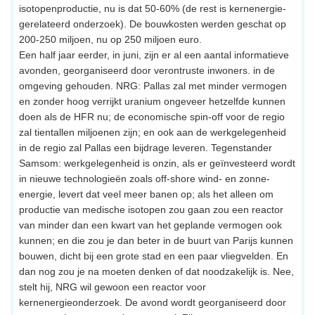
isotopenproductie, nu is dat 50-60% (de rest is kernenergie-
gerelateerd onderzoek). De bouwkosten werden geschat op
200-250 miljoen, nu op 250 miljoen euro.
Een half jaar eerder, in juni, zijn er al een aantal informatieve
avonden, georganiseerd door verontruste inwoners. in de
omgeving gehouden. NRG: Pallas zal met minder vermogen
en zonder hoog verrijkt uranium ongeveer hetzelfde kunnen
doen als de HFR nu; de economische spin-off voor de regio
zal tientallen miljoenen zijn; en ook aan de werkgelegenheid
in de regio zal Pallas een bijdrage leveren. Tegenstander
Samsom: werkgelegenheid is onzin, als er geïnvesteerd wordt
in nieuwe technologieën zoals off-shore wind- en zonne-
energie, levert dat veel meer banen op; als het alleen om
productie van medische isotopen zou gaan zou een reactor
van minder dan een kwart van het geplande vermogen ook
kunnen; en die zou je dan beter in de buurt van Parijs kunnen
bouwen, dicht bij een grote stad en een paar vliegvelden. En
dan nog zou je na moeten denken of dat noodzakelijk is. Nee,
stelt hij, NRG wil gewoon een reactor voor
kernenergieonderzoek. De avond wordt georganiseerd door