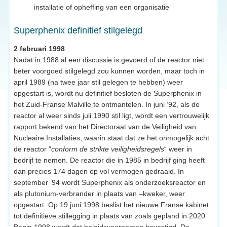
installatie of opheffing van een organisatie
Superphenix definitief stilgelegd
2 februari 1998
Nadat in 1988 al een discussie is gevoerd of de reactor niet
beter voorgoed stilgelegd zou kunnen worden, maar toch in
april 1989 (na twee jaar stil gelegen te hebben) weer
opgestart is, wordt nu definitief besloten de Superphenix in
het Zuid-Franse Malville te ontmantelen. In juni ‘92, als de
reactor al weer sinds juli 1990 stil ligt, wordt een vertrouwelijk
rapport bekend van het Directoraat van de Veiligheid van
Nucleaire Installaties, waarin staat dat ze het onmogelijk acht
de reactor “
conform de strikte veiligheidsregels
“ weer in
bedrijf te nemen. De reactor die in 1985 in bedrijf ging heeft
dan precies 174 dagen op vol vermogen gedraaid. In
september ’94 wordt Superphenix als onderzoeksreactor en
als plutonium-verbrander in plaats van –kweker, weer
opgestart. Op 19 juni 1998 beslist het nieuwe Franse kabinet
tot definitieve stillegging in plaats van zoals gepland in 2020.
Begin 1998 wordt dat beleidsvoornemen bevestigd. De