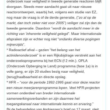
onderzoek naar veiligheid in tweede generatie reactoren blijft
doorgaan. Steeds meer aandacht gaat uit naar nieuwe
reactorontwerpen, waarbij het, volgens een studie van EZ,
nog maar de vraag is of de derde generatie, (“
zo al op de
markt, dan toch zeker niet voor 2005
”) veiliger zal zijn dan de
tweede generatie. Daardoor “
wordt de aandacht meer in de
richting van ‘inherente veiligheid gelegd
”. Maar internationale
afspraken zijn er echter nog niet “
ondanks diverse pogingen
mijnerzijds
”.
* Radioactief afval – gezien “
het belang van het
actinidenonderzoek
” is er een Rijksbijdrage verstrekt aan het
onderzoeksprogramma bij het ECN (f 2 mln.). OPLA
(Onderzoek Opberging te Land) programma (fase 1a) is in
volle gang, er zijn 20 studies bezig naar veiligheid,
(terug)haalbaarheid en directe opslag.
* HFR – “
voor de periode 1992-1995 gaat voor deze reactor
een nieuw meerjarenprogramma lopen. Veel HFR-projecten
vormen onderdeel van breder internationale
samenwerkingsverbanden en zijn daarmee het
toegangskanaal naar internationale kennis en ervaring
.”
Bij de behandeling van Andriessen’s brief op 17 maart, pleit