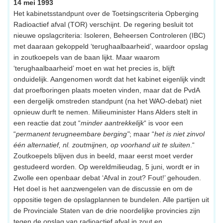
14 mei 1993
Het kabinetsstandpunt over de Toetsingscriteria Opberging
Radioactief afval (TOR) verschijnt. De regering besluit tot
nieuwe opslagcriteria: Isoleren, Beheersen Controleren (IBC)
met daaraan gekoppeld ‘terughaalbaarheid’, waardoor opslag
in zoutkoepels van de baan lijkt. Maar waarom
‘terughaalbaarheid’ moet en wat het precies is, blijft
onduidelijk. Aangenomen wordt dat het kabinet eigenlijk vindt
dat proefboringen plaats moeten vinden, maar dat de PvdA
een dergelijk omstreden standpunt (na het WAO-debat) niet
opnieuw durft te nemen. Milieuminister Hans Alders stelt in
een reactie dat zout “
minder aantrekkelijk
“ is voor een
“
permanent terugneembare berging"
; maar “
het is niet zinvol
één alternatief, nl. zoutmijnen, op voorhand uit te sluiten
.“
Zoutkoepels blijven dus in beeld, maar eerst moet verder
gestudeerd worden. Op wereldmilieudag, 5 juni, wordt er in
Zwolle een openbaar debat ‘Afval in zout? Fout!’ gehouden.
Het doel is het aanzwengelen van de discussie en om de
oppositie tegen de opslagplannen te bundelen. Alle partijen uit
de Provinciale Staten van de drie noordelijke provincies zijn
tegen de opslag van radioactief afval in zout en