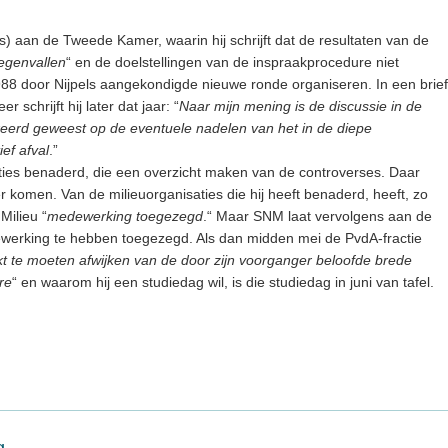
rs) aan de Tweede Kamer, waarin hij schrijft dat de resultaten van de
tegenvallen
“ en de doelstellingen van de inspraakprocedure niet
 1988 door Nijpels aangekondigde nieuwe ronde organiseren. In een brief
 schrijft hij later dat jaar: “
Naar mijn mening is de discussie in de
eerd geweest op de eventuele nadelen van het in de diepe
ef afval
.”
aties benaderd, die een overzicht maken van de controverses. Daar
r komen. Van de milieuorganisaties die hij heeft benaderd, heeft, zo
Milieu “
medewerking toegezegd
.“ Maar SNM laat vervolgens aan de
erking te hebben toegezegd. Als dan midden mei de PvdA-fractie
t te moeten afwijken van de door zijn voorganger beloofde brede
re
“ en waarom hij een studiedag wil, is die studiedag in juni van tafel.