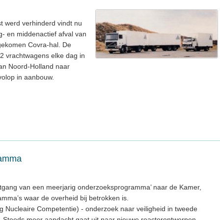
t werd verhinderd vindt nu
g- en middenactief afval van
 gekomen Covra-hal. De
2 vrachtwagens elke dag in
van Noord-Holland naar
 volop in aanbouw.
ramma
oortgang van een meerjarig onderzoeksprogramma’ naar de Kamer,
amma’s waar de overheid bij betrokken is.
 Nucleaire Competentie) - onderzoek naar veiligheid in tweede
n. Steeds meer aandacht gaat uit naar nieuwe reactorontwerpen,