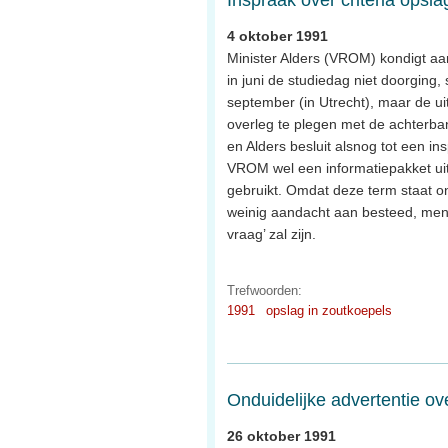
Inspraak over criteria opsla
4 oktober 1991
Minister Alders (VROM) kondigt aa
in juni de studiedag niet doorging,
september (in Utrecht), maar de ui
overleg te plegen met de achterb
en Alders besluit alsnog tot een 
VROM wel een informatiepakket uit
gebruikt. Omdat deze term staat on
weinig aandacht aan besteed, men 
vraag’ zal zijn.
Trefwoorden:
1991
opslag in zoutkoepels
Onduidelijke advertentie ov
26 oktober 1991