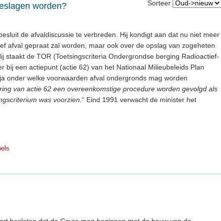
Sorteer
geslagen worden?
esluit de afvaldiscussie te verbreden. Hij kondigt aan dat nu niet meer
tief afval gepraat zal worden, maar ook over de opslag van zogeheten
ij staakt de TOR (Toetsingscriteria Ondergrondse berging Radioactief-
r bij een actiepunt (actie 62) van het Nationaal Milieubeleids Plan
o ja onder welke voorwaarden afval ondergronds mag worden
ering van actie 62 een overeenkomstige procedure worden gevolgd als
ingscriterium was voorzien.
“ Eind 1991 verwacht de minister het
pels
art besloten dat de Covra mag beginnen met de bouw van de