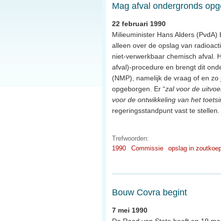
Mag afval ondergronds op
22 februari 1990
Milieuminister Hans Alders (PvdA) b
alleen over de opslag van radioac
niet-verwerkbaar chemisch afval. H
afval)-procedure en brengt dit onde
(NMP), namelijk de vraag of en z
opgeborgen. Er “
zal voor de uitvo
voor de ontwikkeling van het toets
regeringsstandpunt vast te stellen.
Trefwoorden:
1990
Commissie
opslag in zoutkoe
Bouw Covra begint
7 mei 1990
De Raad van State heeft op 19 ma