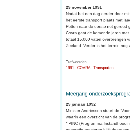
29 november 1991
Nadat het een dag eerder door mis
het eerste transport plaats met laa
Petten naar de eerste net gereed
Covra gaat de komende jaren met 
totaal 15.000 vaten overbrengen 
Zeeland. Verder is het terrein nog
Trefwoorden:
1991
COVRA
Transporten
Meerjarig onderzoeksprog
29 januari 1992
Minister Andriessen stuurt de ‘V
waarin een overzicht van de progr
* PINC (Programma Instandhouding
generatie reactoren blijft doorgaa