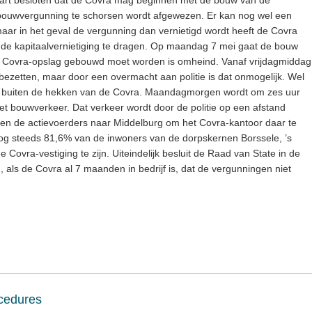
bouwvergunning te schorsen wordt afgewezen. Er kan nog wel een
r in het geval de vergunning dan vernietigd wordt heeft de Covra
n de kapitaalvernietiging te dragen. Op maandag 7 mei gaat de bouw
de Covra-opslag gebouwd moet worden is omheind. Vanaf vrijdagmiddag
 bezetten, maar door een overmacht aan politie is dat onmogelijk. Wel
d buiten de hekken van de Covra. Maandagmorgen wordt om zes uur
 bouwverkeer. Dat verkeer wordt door de politie op een afstand
en de actievoerders naar Middelburg om het Covra-kantoor daar te
 nog steeds 81,6% van de inwoners van de dorpskernen Borssele, ’s
ovra-vestiging te zijn. Uiteindelijk besluit de Raad van State in de
als de Covra al 7 maanden in bedrijf is, dat de vergunningen niet
ocedures