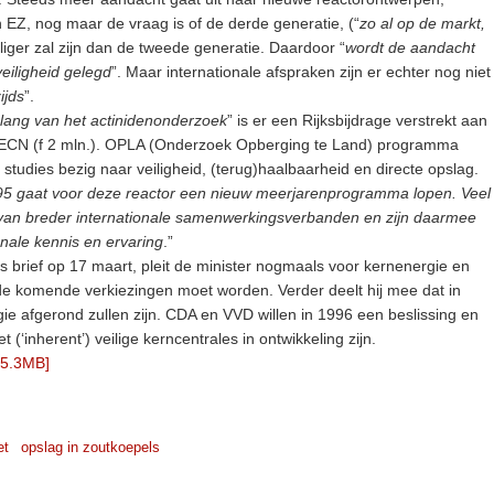
n EZ, nog maar de vraag is of de derde generatie, (“
zo al op de markt,
iliger zal zijn dan de tweede generatie. Daardoor “
wordt de aandacht
veiligheid gelegd
”. Maar internationale afspraken zijn er echter nog niet
ijds
”.
lang van het actinidenonderzoek
” is er een Rijksbijdrage verstrekt aan
 ECN (f 2 mln.). OPLA (Onderzoek Opberging te Land) programma
20 studies bezig naar veiligheid, (terug)haalbaarheid en directe opslag.
95 gaat voor deze reactor een nieuw meerjarenprogramma lopen. Veel
an breder internationale samenwerkingsverbanden en zijn daarmee
nale kennis en ervaring
.”
s brief op 17 maart, pleit de minister nogmaals voor kernenergie en
 de komende verkiezingen moet worden. Verder deelt hij mee dat in
ie afgerond zullen zijn. CDA en VVD willen in 1996 een beslissing en
(‘inherent’) veilige kerncentrales in ontwikkeling zijn.
 5.3MB]
et
opslag in zoutkoepels