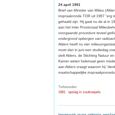
24 april 1991
Brief van Minister van Milieu (Alde
inspraakronde TOR uit 1987 “
erg 
gehaald zijn. Hij gaat nu de al in
aan het Inter Provinciaal Milieubeheer
voorgaande procedure teveel gefix
ondergrond opbergen van radioacti
Alders heeft nu vier milieuorganis
moet dan in juni een studiedag ove
stelt Alders, de Stichting Natuur en 
Kamer weten helemaal geen medew
aan Alders vraagt waarom hij “
denk
maatschappelijke inspraakprocedu
Trefwoorden:
1991
opslag in zoutkoepels