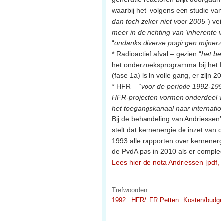
waarbij het, volgens een studie va
dan toch zeker niet voor 2005
”) ve
meer in de richting van ‘inherente 
“
ondanks diverse pogingen mijnerz
* Radioactief afval – gezien “
het be
het onderzoeksprogramma bij het
(fase 1a) is in volle gang, er zijn 
* HFR – “
voor de periode 1992-19
HFR-projecten vormen onderdeel v
het toegangskanaal naar internatio
Bij de behandeling van Andriessen’
stelt dat kernenergie de inzet van
1993 alle rapporten over kernenerg
de PvdA pas in 2010 als er compleet 
Lees hier de nota Andriessen [pdf,
Trefwoorden:
1992
HFR/LFR Petten
Kosten/budg