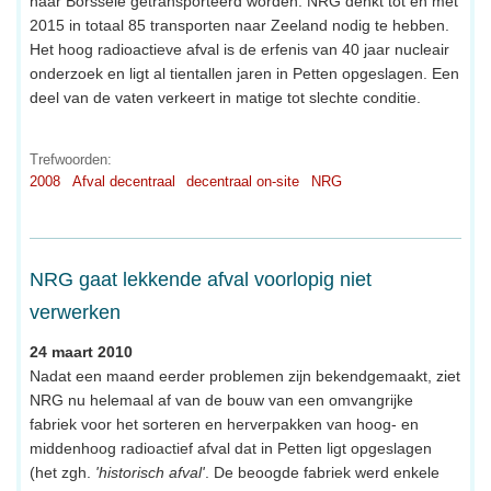
naar Borssele getransporteerd worden. NRG denkt tot en met
2015 in totaal 85 transporten naar Zeeland nodig te hebben.
Het hoog radioactieve afval is de erfenis van 40 jaar nucleair
onderzoek en ligt al tientallen jaren in Petten opgeslagen. Een
deel van de vaten verkeert in matige tot slechte conditie.
Trefwoorden:
2008
Afval decentraal
decentraal on-site
NRG
NRG gaat lekkende afval voorlopig niet
verwerken
24 maart 2010
Nadat een maand eerder problemen zijn bekendgemaakt, ziet
NRG nu helemaal af van de bouw van een omvangrijke
fabriek voor het sorteren en herverpakken van hoog- en
middenhoog radioactief afval dat in Petten ligt opgeslagen
(het zgh.
'historisch afval'
. De beoogde fabriek werd enkele