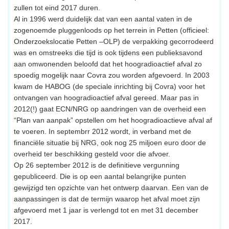
zullen tot eind 2017 duren.
Al in 1996 werd duidelijk dat van een aantal vaten in de
zogenoemde pluggenloods op het terrein in Petten (officieel:
Onderzoekslocatie Petten –OLP) de verpakking gecorrodeerd
was en omstreeks die tijd is ook tijdens een publieksavond
aan omwonenden beloofd dat het hoogradioactief afval zo
spoedig mogelijk naar Covra zou worden afgevoerd. In 2003
kwam de HABOG (de speciale inrichting bij Covra) voor het
ontvangen van hoogradioactief afval gereed. Maar pas in
2012(!) gaat ECN/NRG op aandringen van de overheid een
“Plan van aanpak” opstellen om het hoogradioactieve afval af
te voeren. In septembrr 2012 wordt, in verband met de
financiële situatie bij NRG, ook nog 25 miljoen euro door de
overheid ter beschikking gesteld voor die afvoer.
Op 26 september 2012 is de definitieve vergunning
gepubliceerd. Die is op een aantal belangrijke punten
gewijzigd ten opzichte van het ontwerp daarvan. Een van de
aanpassingen is dat de termijn waarop het afval moet zijn
afgevoerd met 1 jaar is verlengd tot en met 31 december
2017.