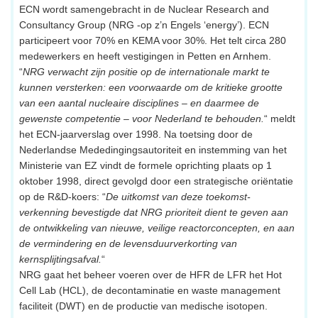
ECN wordt samengebracht in de Nuclear Research and
Consultancy Group (NRG -op z’n Engels ‘energy’). ECN
participeert voor 70% en KEMA voor 30%. Het telt circa 280
medewerkers en heeft vestigingen in Petten en Arnhem.
“
NRG verwacht zijn positie op de internationale markt te
kunnen versterken: een voorwaarde om de kritieke grootte
van een aantal nucleaire disciplines – en daarmee de
gewenste competentie – voor Nederland te behouden.
“ meldt
het ECN-jaarverslag over 1998. Na toetsing door de
Nederlandse Mededingingsautoriteit en instemming van het
Ministerie van EZ vindt de formele oprichting plaats op 1
oktober 1998, direct gevolgd door een strategische oriëntatie
op de R&D-koers: “
De uitkomst van deze toekomst-
verkenning bevestigde dat NRG prioriteit dient te geven aan
de ontwikkeling van nieuwe, veilige reactorconcepten, en aan
de vermindering en de levensduurverkorting van
kernsplijtingsafval.
“
NRG gaat het beheer voeren over de HFR de LFR het Hot
Cell Lab (HCL), de decontaminatie en waste management
faciliteit (DWT) en de productie van medische isotopen.