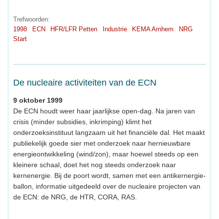
Trefwoorden:
1998
ECN
HFR/LFR Petten
Industrie
KEMA Arnhem
NRG
Start
De nucleaire activiteiten van de ECN
9 oktober 1999
De ECN houdt weer haar jaarlijkse open-dag. Na jaren van
crisis (minder subsidies, inkrimping) klimt het
onderzoeksinstituut langzaam uit het financiële dal. Het maakt
publiekelijk goede sier met onderzoek naar hernieuwbare
energieontwikkeling (wind/zon), maar hoewel steeds op een
kleinere schaal, doet het nog steeds onderzoek naar
kernenergie. Bij de poort wordt, samen met een antikernergie-
ballon, informatie uitgedeeld over de nucleaire projecten van
de ECN: de NRG, de HTR, CORA, RAS.