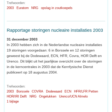
Trefwoorden:
2003
Euratom
NRG
opslag in zoutkoepels
Rapportage storingen nucleaire installaties 2003
31 december 2003
In 2003 hebben zich in de Nederlandse nucleaire installaties
19 storingen voorgedaan: 6 in Borssele en 12 storingen
geweest bij de Dodewaard, ECN, HFR, Covra, HOR Delft en
Urenco. Dit blijkt uit het jaarlijkse overzicht over de storingen
in de kerncentrales in 2003 dat de Kernfysische Dienst
publiceert op 18 augustus 2004.
Trefwoorden:
2003
Borssele
COVRA
Dodewaard
ECN
HFR/LFR Petten
HOR/IRI Delft
NRG
Ongelukken
Urenco/UCN Almelo
1 bijlage