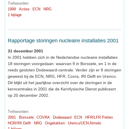
Trefwoorden:
1999
Acties
ECN
NRG
1 bijlage
Rapportage storingen nucleaire installaties 2001
31 december 2001
In 2001 hebben zich in de Nederlandse nucleaire installaties
18 storingen voorgedaan: waarvan 9 in Borssele, en 1 in de
reeds gesloten Dodewaard-centrale. Verder zijn er 8 storingen
geweest bij de ECN, NRG, HFR, Covra, IRI Delft en Urenco.
Dit blijkt uit het jaarlijkse overzicht over de storingen in de
kerncentrales in 2001 die de Kernfysische Dienst publiceert
op 20 december 2002.
Trefwoorden:
2001
Borssele
COVRA
Dodewaard
ECN
HFR/LFR Petten
HOR/IRI Delft
NRG
Ongelukken
Urenco/UCN Almelo
1 bijlage