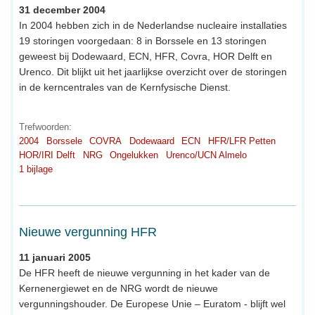
31 december 2004
In 2004 hebben zich in de Nederlandse nucleaire installaties
19 storingen voorgedaan: 8 in Borssele en 13 storingen
geweest bij Dodewaard, ECN, HFR, Covra, HOR Delft en
Urenco. Dit blijkt uit het jaarlijkse overzicht over de storingen
in de kerncentrales van de Kernfysische Dienst.
Trefwoorden:
2004
Borssele
COVRA
Dodewaard
ECN
HFR/LFR Petten
HOR/IRI Delft
NRG
Ongelukken
Urenco/UCN Almelo
1 bijlage
Nieuwe vergunning HFR
11 januari 2005
De HFR heeft de nieuwe vergunning in het kader van de
Kernenergiewet en de NRG wordt de nieuwe
vergunningshouder. De Europese Unie – Euratom - blijft wel