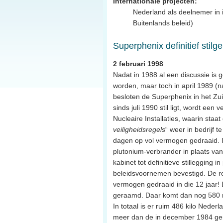
Internationale projecten:
Nederland als deelnemer in i
Buitenlands beleid)
Superphenix definitief stilg
2 februari 1998
Nadat in 1988 al een discussie is 
worden, maar toch in april 1989 (na
besloten de Superphenix in het Zuid
sinds juli 1990 stil ligt, wordt een
Nucleaire Installaties, waarin staat
veiligheidsregels
“ weer in bedrijf 
dagen op vol vermogen gedraaid. I
plutonium-verbrander in plaats van
kabinet tot definitieve stillegging
beleidsvoornemen bevestigd. De rea
vermogen gedraaid in die 12 jaar!
geraamd. Daar komt dan nog 580 mi
In totaal is er ruim 486 kilo Ned
meer dan de in december 1984 ge