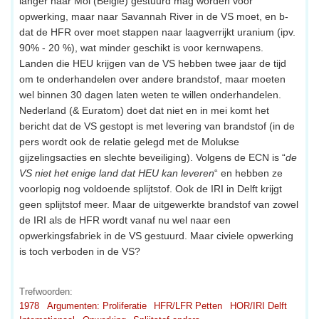
langer naar Mol (België) gestuurd mag worden voor
opwerking, maar naar Savannah River in de VS moet, en b-
dat de HFR over moet stappen naar laagverrijkt uranium (ipv.
90% - 20 %), wat minder geschikt is voor kernwapens.
Landen die HEU krijgen van de VS hebben twee jaar de tijd
om te onderhandelen over andere brandstof, maar moeten
wel binnen 30 dagen laten weten te willen onderhandelen.
Nederland (& Euratom) doet dat niet en in mei komt het
bericht dat de VS gestopt is met levering van brandstof (in de
pers wordt ook de relatie gelegd met de Molukse
gijzelingsacties en slechte beveiliging). Volgens de ECN is “
de
VS niet het enige land dat HEU kan leveren
“ en hebben ze
voorlopig nog voldoende splijtstof. Ook de IRI in Delft krijgt
geen splijtstof meer. Maar de uitgewerkte brandstof van zowel
de IRI als de HFR wordt vanaf nu wel naar een
opwerkingsfabriek in de VS gestuurd. Maar civiele opwerking
is toch verboden in de VS?
Trefwoorden:
1978
Argumenten: Proliferatie
HFR/LFR Petten
HOR/IRI Delft