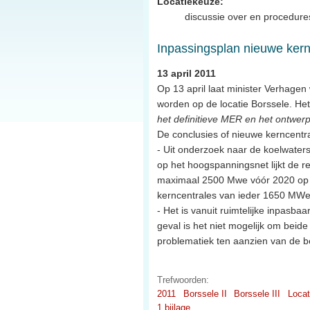
Locatiekeuze:
discussie over en procedures
Inpassingsplan nieuwe kern
13 april 2011
Op 13 april laat minister Verhage
worden op de locatie Borssele. H
het definitieve MER en het ontwerp
De conclusies of nieuwe kerncentral
- Uit onderzoek naar de koelwatersi
op het hoogspanningsnet lijkt de r
maximaal 2500 Mwe vóór 2020 op v
kerncentrales van ieder 1650 MWe
- Het is vanuit ruimtelijke inpasba
geval is het niet mogelijk om beide
problematiek ten aanzien van de b
Trefwoorden:
2011
Borssele II
Borssele III
Locat
1 bijlage