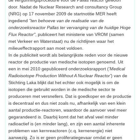
de vergunningsprocedure voor de Pallas reactor gewoon
door. Nadat de Nuclear Research and consultancy Group
(NRG) op 17 november 2009 de startnotitie MER heeft
ingediend
"ten behoeve van de realisatie van de
onderzoeksreactor Pallas ter vervanging van de huidige Hoge
Flux Reactor"
, publiceert het ministerie van VROM (samen
met Verkeer en Waterstaat) nu de richtlijnen waar het
milieueffectrapport aan moet voldoen.
In de publiciteit wordt als belangrijkste reden voor de nieuwe
reactor de productie van medische isotopen genoemd. Uit
een in mei 2010 gepubliceerd onderzoeksrapport (
'Medical
Radioisotope Production Without A Nuclear Reactor'
) van de
Stichting Laka blijkt dat het echter ook mogelijk is om de
isotopen die gebruikt worden in de medische sector te
produceren met versnellers. Dat is goedkoper en de productie
is decentraal en dus niet zoals nu, afhankelijk van een klein
aantal productie-reactoren, waardoor de aanvoer veel meer
gegarandeerd is. Daarbij komt dat het afval veel minder
radioactief is (en minder lang), en zijn een aantal inherente
problemen van kernreactoren (c.q. kernenergie) niet
aanwezig. Zo is er geen proliferatiegevaar omdat er geen