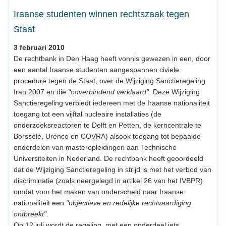
Iraanse studenten winnen rechtszaak tegen
Staat
3 februari 2010
De rechtbank in Den Haag heeft vonnis gewezen in een, door
een aantal Iraanse studenten aangespannen civiele
procedure tegen de Staat, over de Wijziging Sanctieregeling
Iran 2007 en die
"onverbindend verklaard"
. Deze Wijziging
Sanctieregeling verbiedt iedereen met de Iraanse nationaliteit
toegang tot een vijftal nucleaire installaties (de
onderzoeksreactoren te Delft en Petten, de kerncentrale te
Borssele, Urenco en COVRA) alsook toegang tot bepaalde
onderdelen van masteropleidingen aan Technische
Universiteiten in Nederland. De rechtbank heeft geoordeeld
dat de Wijziging Sanctieregeling in strijd is met het verbod van
discriminatie (zoals neergelegd in artikel 26 van het IVBPR)
omdat voor het maken van onderscheid naar Iraanse
nationaliteit een
"objectieve en redelijke rechtvaardiging
ontbreekt"
.
Op 12 juli wordt de regeling, met een onderdeel iets