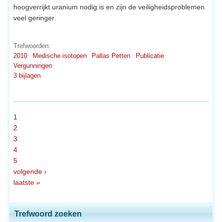
hoogverrijkt uranium nodig is en zijn de veiligheidsproblemen
veel geringer.
Trefwoorden:
2010
Medische isotopen
Pallas Petten
Publicatie
Vergunningen
3 bijlagen
1
2
3
4
5
volgende ›
laatste »
Trefwoord zoeken