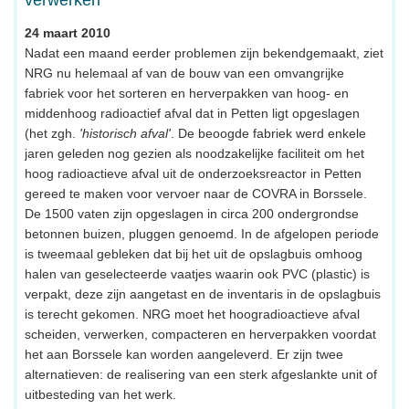
verwerken
24 maart 2010
Nadat een maand eerder problemen zijn bekendgemaakt, ziet
NRG nu helemaal af van de bouw van een omvangrijke
fabriek voor het sorteren en herverpakken van hoog- en
middenhoog radioactief afval dat in Petten ligt opgeslagen
(het zgh.
'historisch afval'
. De beoogde fabriek werd enkele
jaren geleden nog gezien als noodzakelijke faciliteit om het
hoog radioactieve afval uit de onderzoeksreactor in Petten
gereed te maken voor vervoer naar de COVRA in Borssele.
De 1500 vaten zijn opgeslagen in circa 200 ondergrondse
betonnen buizen, pluggen genoemd. In de afgelopen periode
is tweemaal gebleken dat bij het uit de opslagbuis omhoog
halen van geselecteerde vaatjes waarin ook PVC (plastic) is
verpakt, deze zijn aangetast en de inventaris in de opslagbuis
is terecht gekomen. NRG moet het hoogradioactieve afval
scheiden, verwerken, compacteren en herverpakken voordat
het aan Borssele kan worden aangeleverd. Er zijn twee
alternatieven: de realisering van een sterk afgeslankte unit of
uitbesteding van het werk.