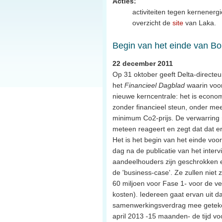
Acties:
activiteiten tegen kernenergi
overzicht de
site
van Laka.
Begin van het einde van Bo
22 december 2011
Op 31 oktober geeft Delta-directe
het
Financieel Dagblad
waarin voor
nieuwe kerncentrale: het is econom
zonder financieel steun, onder me
minimum Co2-prijs. De verwarring 
meteen reageert en zegt dat dat e
Het is het begin van het einde vo
dag na de publicatie van het intervi
aandeelhouders zijn geschrokken e
de 'business-case'. Ze zullen niet 
60 miljoen voor Fase 1- voor de ve
kosten). Iedereen gaat ervan uit d
samenwerkingsverdrag mee getekend i
april 2013 -15 maanden- de tijd v