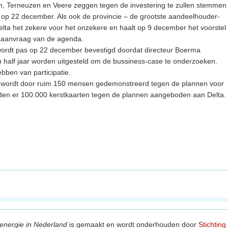
en, Terneuzen en Veere zeggen tegen de investering te zullen stemmen
op 22 december. Als ook de provincie – de grootste aandeelhouder-
elta het zekere voor het onzekere en haalt op 9 december het voorstel
gsaanvraag van de agenda.
at wordt pas op 22 december bevestigd doordat directeur Boerma
 half jaar worden uitgesteld om de bussiness-case te onderzoeken.
ebben van participatie.
 wordt door ruim 150 mensen gedemonstreerd tegen de plannen voor
den er 100.000 kerstkaarten tegen de plannen aangeboden aan Delta.
energie in Nederland
is gemaakt en wordt onderhouden door
Stichting