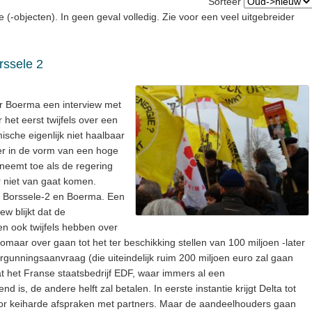
Sorteer
e (-objecten). In geen geval volledig. Zie voor een veel uitgebreider
rssele 2
ur Boerma een interview met
 het eerst twijfels over een
ische eigenlijk niet haalbaar
er in de vorm van een hoge
neemt toe als de regering
r niet van gaat komen.
or Borssele-2 en Boerma. Een
ew blijkt dat de
n ook twijfels hebben over
zomaar over gaan tot het ter beschikking stellen van 100 miljoen -later
rgunningsaanvraag (die uiteindelijk ruim 200 miljoen euro zal gaan
at het Franse staatsbedrijf EDF, waar immers al een
s, de andere helft zal betalen. In eerste instantie krijgt Delta tot
oor keiharde afspraken met partners. Maar de aandeelhouders gaan