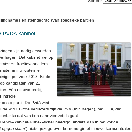
Sorteer
llingnames en stemgedrag (van specifieke partijen)
D-PVDA kabinet
zingen zijn nodig geworden
Verhagen. Dat kabinet viel op
emier en fractievoorzitters
nstemming wisten te
inigingen voor 2013. Bij de
op kandidaten van 21
ijen. Eén nieuwe partij,
 intrede.
ootste partij. De PvdA wint
r bij de VVD. Grote verliezers zijn de PVV (min negen), het CDA, dat
oenLinks dat van tien naar vier zetels gaat.
-PvdA kabinet-Rutte-Ascher beëdigd. Anders dan in het vorige
Bruggen slaan'
) niets gezegd over kernenergie of nieuwe kerncentrales