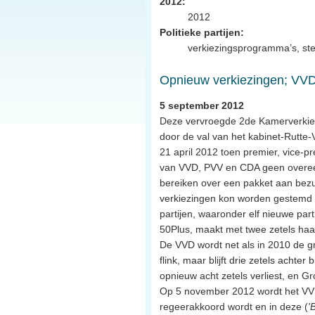
2012:
2012
Politieke partijen:
verkiezingsprogramma’s, ste
Opnieuw verkiezingen; VV
5 september 2012
Deze vervroegde 2de Kamerverkie
door de val van het kabinet-Rutte-
21 april 2012 toen premier, vice-pr
van VVD, PVV en CDA geen overee
bereiken over een pakket aan bezu
verkiezingen kon worden gestemd 
partijen, waaronder elf nieuwe part
50Plus, maakt met twee zetels haar
De VVD wordt net als in 2010 de gr
flink, maar blijft drie zetels achte
opnieuw acht zetels verliest, en Gr
Op 5 november 2012 wordt het VVD
regeerakkoord wordt en in deze (
'