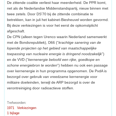
De zittende coalitie verliest haar meerderheid. De PPR komt,
net als de Nederlandse Middenstandspartij, nieuw binnen met
twee zetels. Door DS'70 bij de zittende combinatie te
betrekken, kan in juli het kabinet-Biesheuvel worden gevormd.
Bij deze verkiezingen is voor het eerst de opkomstplicht
afgeschaft.
De CPN (alleen tegen Urenco waarin Nederland samenwerkt
met de Bondsrepubliek), D66 (“
krachtige sanering van de
lopende projecten op het gebied van maatschappelijke
toepassing van nucleaire energie is dringend noodzakelijk
”)
en de VVD (“
kernenergie beloofd een rijke, goedkope en
schone energiebron te worden
“) hebben nu ook een passage
over kernenergie in hun programma opgenomen. De PvdA is
bezorgd over gebruik van vreedzame kernenergie voor
militaire doeleinden, terwijl de ARP bezorgd is over de
verontreiniging door radioactieve stoffen.
Trefwoorden:
1971
Verkiezingen
1 bijlage