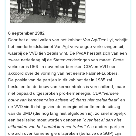
8 september 1982
Door het al snel vallen van het kabinet Van Agt/DenUyl, schrijft
het minderheidskabinet Van Agt vervroegde verkiezingen uit,
waarbij de VVD tien zetels wint. De PvdA herstelt zich van een
zware nederlaag bij de Statenverkiezingen van maart. Grote
verliezer is D66. In november bereiken CDA en VVD een
akkoord over de vorming van het eerste kabinet-Lubbers.
De positie van de partijen in dit kabinet dat in 1985 zal
besluiten tot de bouw van kerncentrales is verschillend, maar
niet bepaald uitgesproken pro-kernenergie. CDA “
verdere
bouw van kerncentrales achten wij thans niet toelaatbaar
“ en
de VVD vindt dat, gezien de energiebehoefte en de uitslag
van de BMD (die nog lang niet afgelopen is), zo snel mogelijk
een beslissing moet worden genomen “
over het al dan niet
uitbreiden van het aantal kerncentrales.
“ Alle andere partijen
die zich over kernenergie uitspreken (behalve de SGP) zijn