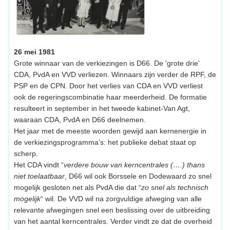
26 mei 1981
Grote winnaar van de verkiezingen is D66. De 'grote drie'
CDA, PvdA en VVD verliezen. Winnaars zijn verder de RPF, de
PSP en de CPN. Door het verlies van CDA en VVD verliest
ook de regeringscombinatie haar meerderheid. De formatie
resulteert in september in het tweede kabinet-Van Agt,
waaraan CDA, PvdA en D66 deelnemen.
Het jaar met de meeste woorden gewijd aan kernenergie in
de verkiezingsprogramma’s: het publieke debat staat op
scherp.
Het CDA vindt “
verdere bouw van kerncentrales (….) thans
niet toelaatbaar
, D66 wil ook Borssele en Dodewaard zo snel
mogelijk gesloten net als PvdA die dat “
zo snel als technisch
mogelijk
“ wil. De VVD wil na zorgvuldige afweging van alle
relevante afwegingen snel een beslissing over de uitbreiding
van het aantal kerncentrales. Verder vindt ze dat de overheid