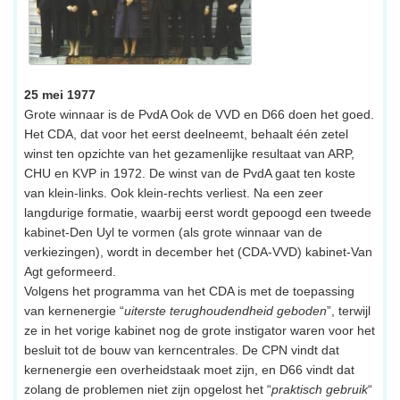
25 mei 1977
Grote winnaar is de PvdA Ook de VVD en D66 doen het goed.
Het CDA, dat voor het eerst deelneemt, behaalt één zetel
winst ten opzichte van het gezamenlijke resultaat van ARP,
CHU en KVP in 1972. De winst van de PvdA gaat ten koste
van klein-links. Ook klein-rechts verliest. Na een zeer
langdurige formatie, waarbij eerst wordt gepoogd een tweede
kabinet-Den Uyl te vormen (als grote winnaar van de
verkiezingen), wordt in december het (CDA-VVD) kabinet-Van
Agt geformeerd.
Volgens het programma van het CDA is met de toepassing
van kernenergie “
uiterste terughoudendheid geboden
”, terwijl
ze in het vorige kabinet nog de grote instigator waren voor het
besluit tot de bouw van kerncentrales. De CPN vindt dat
kernenergie een overheidstaak moet zijn, en D66 vindt dat
zolang de problemen niet zijn opgelost het “
praktisch gebruik
“