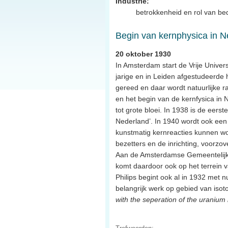
Industrie:
betrokkenheid en rol van bed
Begin van kernphysica in N
20 oktober 1930
In Amsterdam start de Vrije Univer
jarige en in Leiden afgestudeerde 
gereed en daar wordt natuurlijke r
en het begin van de kernfysica in 
tot grote bloei. In 1938 is de eerst
Nederland’. In 1940 wordt ook een
kunstmatig kernreacties kunnen wo
bezetters en de inrichting, voorzo
Aan de Amsterdamse Gemeentelijk U
komt daardoor ook op het terrein 
Philips begint ook al in 1932 met 
belangrijk werk op gebied van isot
with the seperation of the uranium