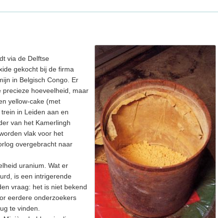
t via de Delftse
ide gekocht bij de firma
ijn in Belgisch Congo. Er
e precieze hoeveelheid, maar
ten yellow-cake (met
trein in Leiden aan en
der van het Kamerlingh
worden vlak voor het
rlog overgebracht naar
elheid uranium. Wat er
urd, is een intrigerende
en vraag: het is niet bekend
door eerdere onderzoekers
rug te vinden.