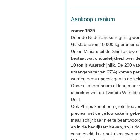
Aankoop uranium
zomer 1939
Door de Nederlandse regering word
Glasfabrieken 10.000 kg uraniumox
Union Minière uit de Shinkolobwe-m
bestaat wat onduidelijkheid over d
10 ton is waarschijnlijk. De 200 va
uraangehalte van 67%) komen per 
worden eerst opgeslagen in de kel
Onnes Laboratorium aldaar, maar 
uitbreken van de Tweede Wereldoo
Delft.
Ook Philips koopt een grote hoeve
precies met de yellow cake is gebe
maar schijnbaar niet te beantwoord
en in de bedrijfsarchieven, zo is 
vastgesteld, is er ook niets over te