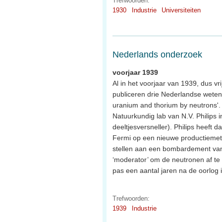
Trefwoorden:
1930
Industrie
Universiteiten
Nederlands onderzoek
voorjaar 1939
Al in het voorjaar van 1939, dus v
publiceren drie Nederlandse weten
uranium and thorium by neutrons'
Natuurkundig lab van N.V. Philips 
deeltjesversneller). Philips heeft
Fermi op een nieuwe productiemeth
stellen aan een bombardement van n
‘moderator’ om de neutronen af te 
pas een aantal jaren na de oorlog 
Trefwoorden:
1939
Industrie