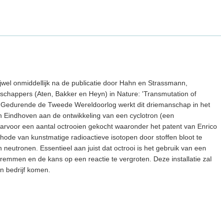
rijwel onmiddellijk na de publicatie door Hahn en Strassmann,
schappers (Aten, Bakker en Heyn) in Nature: 'Transmutation of
. Gedurende de Tweede Wereldoorlog werkt dit driemanschap in het
in Eindhoven aan de ontwikkeling van een cyclotron (een
 daarvoor een aantal octrooien gekocht waaronder het patent van Enrico
ode van kunstmatige radioactieve isotopen door stoffen bloot te
eutronen. Essentieel aan juist dat octrooi is het gebruik van een
remmen en de kans op een reactie te vergroten. Deze installatie zal
in bedrijf komen.