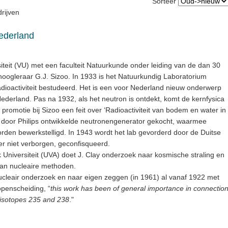
Sorteer
rijven
ederland
siteit (VU) met een faculteit Natuurkunde onder leiding van de dan 30
hoogleraar G.J. Sizoo. In 1933 is het Natuurkundig Laboratorium
adioactiviteit bestudeerd. Het is een voor Nederland nieuw onderwerp
Nederland. Pas na 1932, als het neutron is ontdekt, komt de kernfysica
e promotie bij Sizoo een feit over ‘Radioactiviteit van bodem en water in
 door Philips ontwikkelde neutronengenerator gekocht, waarmee
rden bewerkstelligd. In 1943 wordt het lab gevorderd door de Duitse
ver niet verborgen, geconfisqueerd.
niversiteit (UVA) doet J. Clay onderzoek naar kosmische straling en
van nucleaire methoden.
nucleair onderzoek en naar eigen zeggen (in 1961) al vanaf 1922 met
openscheiding, “
this work has been of general importance in connectio
 isotopes 235 and 238
."