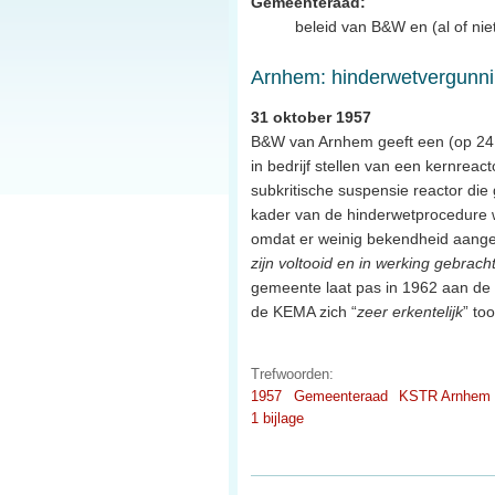
Gemeenteraad:
beleid van B&W en (al of ni
Arnhem: hinderwetvergunni
31 oktober 1957
B&W van Arnhem geeft een (op 24 j
in bedrijf stellen van een kernreac
subkritische suspensie reactor die
kader van de hinderwetprocedure 
omdat er weinig bekendheid aangeg
zijn voltooid en in werking gebrach
gemeente laat pas in 1962 aan de 
de KEMA zich “
zeer erkentelijk
” to
Trefwoorden:
1957
Gemeenteraad
KSTR Arnhem
1 bijlage