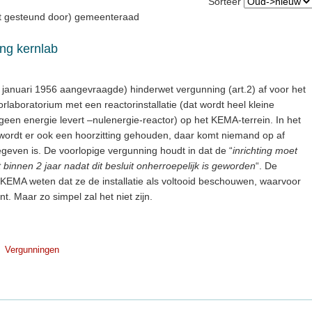
Sorteer
et gesteund door) gemeenteraad
ng kernlab
anuari 1956 aangevraagde) hinderwet vergunning (art.2) af voor het
torlaboratorium met een reactorinstallatie (dat wordt heel kleine
 geen energie levert –nulenergie-reactor) op het KEMA-terrein. In het
wordt er ook een hoorzitting gehouden, daar komt niemand op af
even is. De voorlopige vergunning houdt in dat de “
inrichting moet
t binnen 2 jaar nadat dit besluit onherroepelijk is geworden
“. De
KEMA weten dat ze de installatie als voltooid beschouwen, waarvoor
ont. Maar zo simpel zal het niet zijn.
Vergunningen