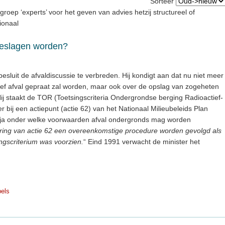
Sorteer
groep ‘experts’ voor het geven van advies hetzij structureel of
tionaal
geslagen worden?
esluit de afvaldiscussie te verbreden. Hij kondigt aan dat nu niet meer
tief afval gepraat zal worden, maar ook over de opslag van zogeheten
ij staakt de TOR (Toetsingscriteria Ondergrondse berging Radioactief-
r bij een actiepunt (actie 62) van het Nationaal Milieubeleids Plan
o ja onder welke voorwaarden afval ondergronds mag worden
ering van actie 62 een overeenkomstige procedure worden gevolgd als
ingscriterium was voorzien.
“ Eind 1991 verwacht de minister het
pels