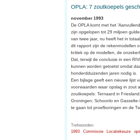
OPLA: 7 zoutkoepels gesch
november 1993
De OPLA komt met het 'Aanvullend
zijn opgelopen tot 29 miljoen gulde
van twee jaar, nu heeft het in tota
dit rapport zijn de rekenmodellen
kritiek op de modellen, de onzekerh
Dat, terwijl de conclusie in een RI
kunnen worden getoetst omdat daarvo
honderdduizenden jaren nodig is.
Een bijlage geeft een nieuwe lijs
voorwaarden waar opslag in zout a
zoutkoepels: Ternaard in Frieslan
Groningen; Schoonlo en Gasselte-
te gaan tot proefboringen en de 
Trefwoorden:
1993
Commissie
Locatiekeuze
ops