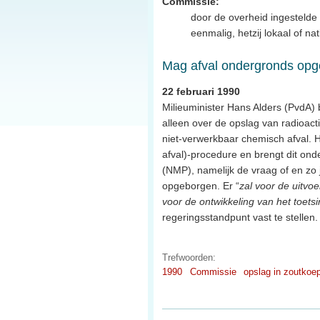
Commissie:
door de overheid ingestelde 
eenmalig, hetzij lokaal of na
Mag afval ondergronds op
22 februari 1990
Milieuminister Hans Alders (PvdA) b
alleen over de opslag van radioac
niet-verwerkbaar chemisch afval. H
afval)-procedure en brengt dit onde
(NMP), namelijk de vraag of en z
opgeborgen. Er “
zal voor de uitvo
voor de ontwikkeling van het toets
regeringsstandpunt vast te stellen.
Trefwoorden:
1990
Commissie
opslag in zoutkoe