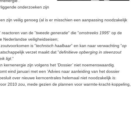
rnenergie'.
erliggende onderzoeken zijn
en zijn veilig genoeg (al is er misschien een aanpassing noodzakelijk
“ reactoren van de “
tweede generatie
“ die “
omstreeks 1995
“ op de
 Nederlandse veiligheidseisen;
n zoutvoorkomen is “
technisch haalbaar
“ en kan naar verwachting “
op
tschappelijk verzet maakt dat “
definitieve opberging in steenzout
ik ligt
.“
van kernenergie zijn volgens het ‘Dossier’ niet noemenswaardig.
t eind januari met een ‘Advies naar aanleiding van het dossier
 besluit over nieuwe kerncentrales helemaal niet noodzakelijk is:
voor 2010 zou, mede gezien de plannen voor warmte-kracht-koppeling,