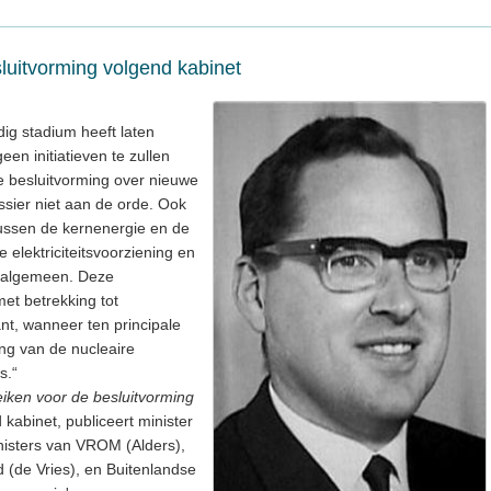
luitvorming volgend kabinet
dig stadium heeft laten
een initiatieven te zullen
e besluitvorming over nieuwe
ossier niet aan de orde. Ook
tussen de kernenergie en de
 elektriciteitsvoorziening en
t algemeen. Deze
et betrekking tot
nt, wanneer ten principale
ing van de nucleaire
s.“
iken voor de besluitvorming
 kabinet, publiceert minister
isters van VROM (Alders),
(de Vries), en Buitenlandse