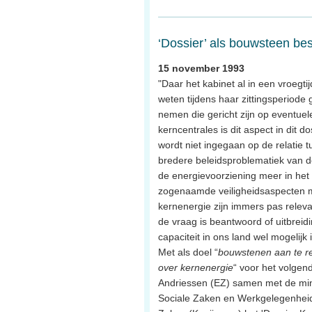
‘Dossier’ als bouwsteen bes
15 november 1993
"Daar het kabinet al in een vroegtij
weten tijdens haar zittingsperiode g
nemen die gericht zijn op eventuel
kerncentrales is dit aspect in dit d
wordt niet ingegaan op de relatie 
bredere beleidsproblematiek van de
de energievoorziening meer in he
zogenaamde veiligheidsaspecten m
kernenergie zijn immers pas releva
de vraag is beantwoord of uitbreid
capaciteit in ons land wel mogelijk i
Met als doel “
bouwstenen aan te re
over kernenergie
“ voor het volgend
Andriessen (EZ) samen met de min
Sociale Zaken en Werkgelegenheid 