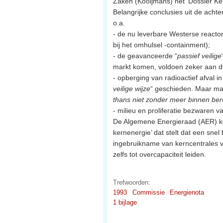
Zaken (Kooijmans) het 'Dossier Ke
Belangrijke conclusies uit de acht
o.a.
- de nu leverbare Westerse reactor
bij het omhulsel -containment);
- de geavanceerde “
passief veilige
markt komen, voldoen zeker aan de
- opberging van radioactief afval i
veilige wijze
“ geschieden. Maar maa
thans niet zonder meer binnen bere
- milieu en proliferatie bezwaren 
De Algemene Energieraad (AER) kom
kernenergie’ dat stelt dat een snel
ingebruikname van kerncentrales 
zelfs tot overcapaciteit leiden.
Trefwoorden:
1993
Commissie
Energienota
1 bijlage