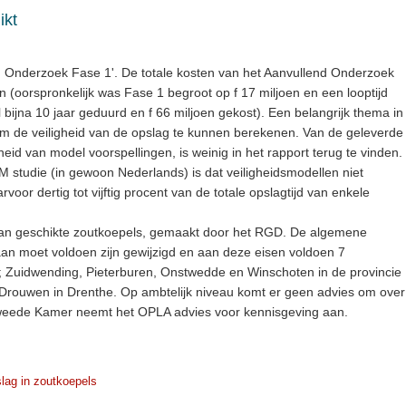
ikt
 Onderzoek Fase 1'. De totale kosten van het Aanvullend Onderzoek
n (oorspronkelijk was Fase 1 begroot op f 17 miljoen en een looptijd
al bijna 10 jaar geduurd en f 66 miljoen gekost). Een belangrijk thema in
 om de veiligheid van de opslag te kunnen berekenen. Van de geleverde
eid van model voorspellingen, is weinig in het rapport terug te vinden.
VM studie (in gewoon Nederlands) is dat veiligheidsmodellen niet
or dertig tot vijftig procent van de totale opslagtijd van enkele
t van geschikte zoutkoepels, gemaakt door het RGD. De algemene
an moet voldoen zijn gewijzigd en aan deze eisen voldoen 7
d; Zuidwending, Pieterburen, Onstwedde en Winschoten in de provincie
Drouwen in Drenthe. Op ambtelijk niveau komt er geen advies om over
Tweede Kamer neemt het OPLA advies voor kennisgeving aan.
lag in zoutkoepels