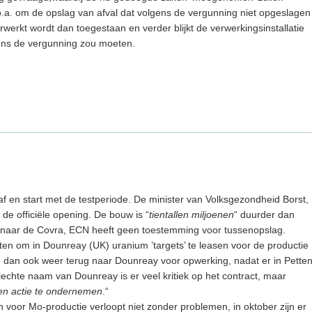
o.a. om de opslag van afval dat volgens de vergunning niet opgeslagen
erkt wordt dan toegestaan en verder blijkt de verwerkingsinstallatie
gens de vergunning zou moeten.
af en start met de testperiode. De minister van Volksgezondheid Borst,
de officiële opening. De bouw is “
tientallen miljoenen
“ duurder dan
 naar de Covra, ECN heeft geen toestemming voor tussenopslag.
ten om in Dounreay (UK) uranium ’targets’ te leasen voor de productie
 dan ook weer terug naar Dounreay voor opwerking, nadat er in Pette
lechte naam van Dounreay is er veel kritiek op het contract, maar
en actie te ondernemen
.“
n voor Mo-productie verloopt niet zonder problemen, in oktober zijn er