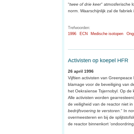
“
twee of drie keer
“ atmosferische l
norm. Waarschijnlijk zal de fabriek
Trefwoorden:
1996
ECN
Medische isotopen
Ong
Activisten op koepel HFR
26 april 1996
Vijftien activisten van Greenpeace
blamage voor de beveiliging van de 
het Oekraïense Tsjernobyl. Op de
Alle activisten worden gearresteer
de veiligheid van de reactor niet i
bedrijfsvoering te verstoren
.“ In n
overmeesteren en bij de splijtstofs
de reactor binnenkort ‘ondoordringb