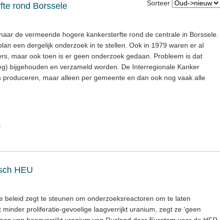
Sorteer
fte rond Borssele
aar de vermeende hogere kankersterfte rond de centrale in Borssele.
an een dergelijk onderzoek in te stellen. Ook in 1979 waren er al
fers, maar ook toen is er geen onderzoek gedaan. Probleem is dat
eg) bijgehouden en verzameld worden. De Interregionale Kanker
s produceren, maar alleen per gemeente en dan ook nog vaak alle
e
isch HEU
 beleid zegt te steunen om onderzoeksreactoren om te laten
minder proliferatie-gevoelige laagverrijkt uranium, zegt ze ‘geen
oop van hoogverrijkt uranium van Rusland door Euratom voor de HFR.