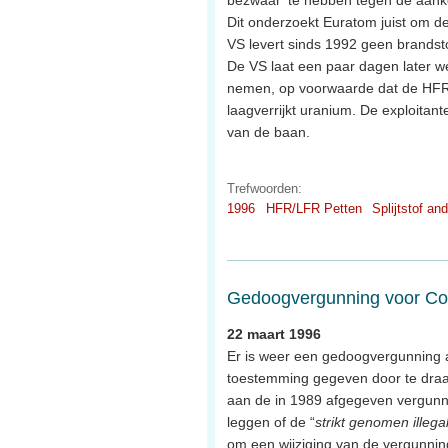
Dit onderzoekt Euratom juist om 
VS levert sinds 1992 geen brandst
De VS laat een paar dagen later we
nemen, op voorwaarde dat de HFR 
laagverrijkt uranium. De exploitan
van de baan.
Trefwoorden:
1996
HFR/LFR Petten
Splijtstof an
Gedoogvergunning voor Co
22 maart 1996
Er is weer een gedoogvergunning
toestemming gegeven door te draai
aan de in 1989 afgegeven vergunning
leggen of de “
strikt genomen illega
om een wijziging van de vergunni