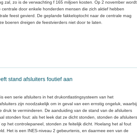
ing zal, zo is de verwachting f 165 miljoen kosten. Op 2 november wordt
de centrale door enkele honderden mensen die zich aktief hebben
ntrale feest gevierd. De geplande fakkeloptocht naar de centrale mag
oze boeren dreigen de feestvierders niet door te laten.
ft stand afsluiters foutief aan
 een serie afsluiters in het drukontlastingsysteem van het
fsluiters zijn noodzakelijk om in geval van een ernstig ongeluk, waarbij
e druk te verminderen. De aanduiding van de stand van de afsluiters
al stonden fout: als het leek dat ze dicht stonden, stonden de afsluiter
’ op het controlepaneel, stonden ze feitelijk dicht. Hoelang het al fout
ld. Het is een INES-niveau 2 gebeurtenis, en daarmee een van de