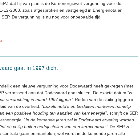
de EPZ dat hij van plan is de Kernenergiewet-vergunning voor de
 31-12-2003, zoals afgesproken en vastgelegd in Energienota en
e SEP. De vergunning is nu nog voor onbepaalde tijd.
en
aard gaat in 1997 dicht
delijk een nieuwe vergunning voor Dodewaard heeft gekregen (met
 SEP verrassend aan dat Dodewaard gaat sluiten. De exacte datum “
is
aar verwachting in maart 1997 liggen
.“ Reden van de sluiting liggen in
leid van de overheid. “
Enkele nota’s en besluiten markeren namelijk
van een positieve houding ten aanzien van kernenergie
”, schrijft de SEP
ernenergie. “
In de komende jaren zal in Dodewaard ervaring worden
nt en veilig buiten bedrijf stellen van een kerncentrale
.“ De SEP zal
e centrale gaan ontmantelen, wel wordt in de komende jaren alle