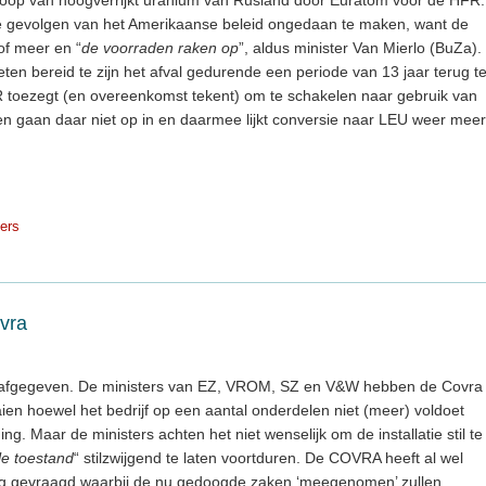
de gevolgen van het Amerikaanse beleid ongedaan te maken, want de
of meer en “
de voorraden raken op
”, aldus minister Van Mierlo (BuZa).
ten bereid te zijn het afval gedurende een periode van 13 jaar terug t
toezegt (en overeenkomst tekent) om te schakelen naar gebruik van
ten gaan daar niet op in en daarmee lijkt conversie naar LEU weer meer
ders
vra
 afgegeven. De ministers van EZ, VROM, SZ en V&W hebben de Covra
en hoewel het bedrijf op een aantal onderdelen niet (meer) voldoet
. Maar de ministers achten het niet wenselijk om de installatie stil te
le toestand
“ stilzwijgend te laten voortduren. De COVRA heeft al wel
ng gevraagd,waarbij de nu gedoogde zaken ‘meegenomen’ zullen