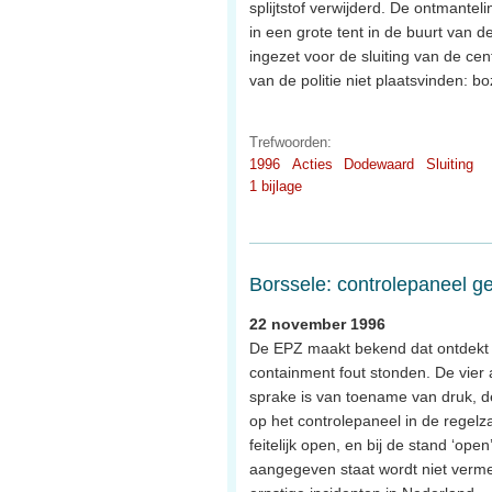
splijtstof verwijderd. De ontmantel
in een grote tent in de buurt van 
ingezet voor de sluiting van de ce
van de politie niet plaatsvinden: b
Trefwoorden:
1996
Acties
Dodewaard
Sluiting
1 bijlage
Borssele: controlepaneel gee
22 november 1996
De EPZ maakt bekend dat ontdekt is
containment fout stonden. De vier a
sprake is van toename van druk, d
op het controlepaneel in de regelza
feitelijk open, en bij de stand ‘open
aangegeven staat wordt niet verme