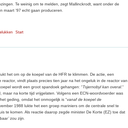
ozingen. Te weinig om te melden, zegt Mallinckrodt, want onder de
 in maart ‘97 echt gaan produceren.
elukken
Start
 lukt het om op de koepel van de HFR te klimmen. De actie, een
reactor, vindt plaats precies tien jaar na het ongeluk in de reactor van
 koepel wordt een groot spandoek gehangen: “
Tsjernobyl kan overal
.“
d, maar na korte tijd vrijgelaten. Volgens een ECN-woordvoerder was
n het geding, omdat het onmogelijk is “
vanaf de koepel de
ovember 1988 lukte het een groep mariniers om de centrale snel te
luis te komen. Als reactie daarop zegde minister De Korte (EZ) toe dat
aar’ zou zijn.