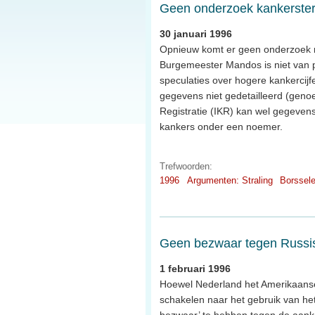
Geen onderzoek kankerster
30 januari 1996
Opnieuw komt er geen onderzoek n
Burgemeester Mandos is niet van pl
speculaties over hogere kankercij
gegevens niet gedetailleerd (geno
Registratie (IKR) kan wel gegeven
kankers onder een noemer.
Trefwoorden:
1996
Argumenten: Straling
Borssel
Geen bezwaar tegen Russ
1 februari 1996
Hoewel Nederland het Amerikaanse
schakelen naar het gebruik van het 
bezwaar’ te hebben tegen de aank