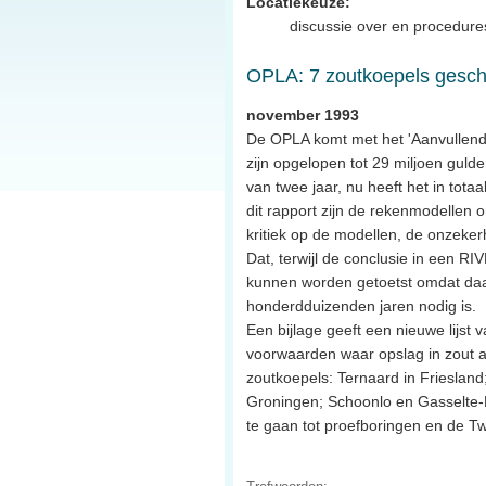
Locatiekeuze:
discussie over en procedures
OPLA: 7 zoutkoepels gesch
november 1993
De OPLA komt met het 'Aanvullend
zijn opgelopen tot 29 miljoen gulde
van twee jaar, nu heeft het in tota
dit rapport zijn de rekenmodellen
kritiek op de modellen, de onzekerh
Dat, terwijl de conclusie in een RI
kunnen worden getoetst omdat daarvo
honderdduizenden jaren nodig is.
Een bijlage geeft een nieuwe lijs
voorwaarden waar opslag in zout a
zoutkoepels: Ternaard in Frieslan
Groningen; Schoonlo en Gasselte-
te gaan tot proefboringen en de 