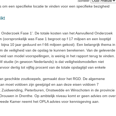
Sorteer
 om een specifieke locatie te vinden voor een specifieke bezigheid
ikt
 Onderzoek Fase 1'. De totale kosten van het Aanvullend Onderzoek
n (oorspronkelijk was Fase 1 begroot op f 17 miljoen en een looptijd
al bijna 10 jaar geduurd en f 66 miljoen gekost). Een belangrijk thema in
 om de veiligheid van de opslag te kunnen berekenen. Van de geleverde
eid van model voorspellingen, is weinig in het rapport terug te vinden.
VM studie (in gewoon Nederlands) is dat veiligheidsmodellen niet
or dertig tot vijftig procent van de totale opslagtijd van enkele
t van geschikte zoutkoepels, gemaakt door het RGD. De algemene
an moet voldoen zijn gewijzigd en aan deze eisen voldoen 7
d; Zuidwending, Pieterburen, Onstwedde en Winschoten in de provincie
Drouwen in Drenthe. Op ambtelijk niveau komt er geen advies om over
Tweede Kamer neemt het OPLA advies voor kennisgeving aan.