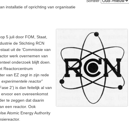
Sorteer
 installatie of oprichting van organisatie
op 5 juli door FOM, Staat,
ndustrie de Stichting RCN
staat uit de ‘Commissie van
eactor werk overnemen van
teel onderzoek blijft doen.
 het Reactorcentrum
ter van EZ zegt in zijn rede
experimentele reactor
”
e 2’) is dan feitelijk al van
ag ervoor een overeenkomst
der te zeggen dat daarin
van een reactor. Ook
lse Atomic Energy Authority
siereactor.