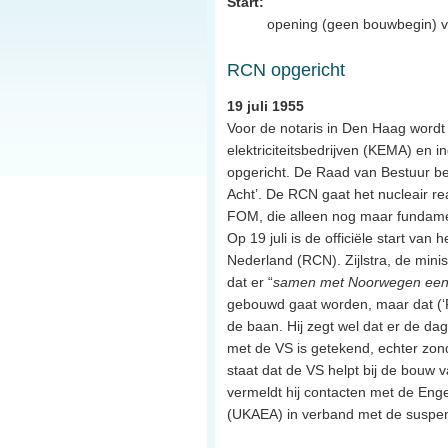
Start:
opening (geen bouwbegin) van
RCN opgericht
19 juli 1955
Voor de notaris in Den Haag wordt 
elektriciteitsbedrijven (KEMA) en i
opgericht. De Raad van Bestuur be
Acht’. De RCN gaat het nucleair r
FOM, die alleen nog maar fundamen
Op 19 juli is de officiële start van
Nederland (RCN). Zijlstra, de minis
dat er “
samen met Noorwegen een 
gebouwd gaat worden, maar dat (‘Fas
de baan. Hij zegt wel dat er de d
met de VS is getekend, echter zon
staat dat de VS helpt bij de bouw 
vermeldt hij contacten met de Enge
(UKAEA) in verband met de suspen