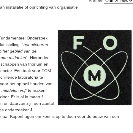
Sorteer
 installatie of oprichting van organisatie
 (Fundamenteel Onderzoek
oelstelling: “
het uitvoeren
p het gebied van de
aande middelen
“. Hieronder
enschappen van thorium en
eactor. Een taak voor FOM
hillende laboratoria te
 voor het op peil houden van
 middelen vrij
“ te maken.
ter. Er is al in maart f
n en daarvan zijn een aantal
ge onderzoeker J.
d naar Kopenhagen om kennis op te doen voor de bouw van een