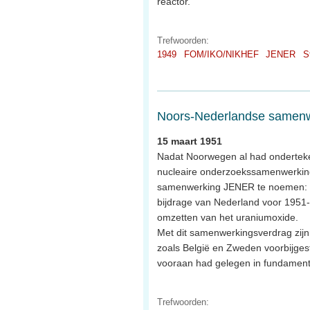
reactor.
Trefwoorden:
1949
FOM/IKO/NIKHEF
JENER
S
Noors-Nederlandse samenwe
15 maart 1951
Nadat Noorwegen al had onderteke
nucleaire onderzoekssamenwerking
samenwerking JENER te noemen: Jo
bijdrage van Nederland voor 1951-
omzetten van het uraniumoxide.
Met dit samenwerkingsverdrag zijn
zoals België en Zweden voorbijges
vooraan had gelegen in fundament
Trefwoorden: