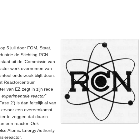
op 5 juli door FOM, Staat,
ndustrie de Stichting RCN
staat uit de ‘Commissie van
eactor werk overnemen van
teel onderzoek blijft doen.
 het Reactorcentrum
ter van EZ zegt in zijn rede
experimentele reactor
”
e 2’) is dan feitelijk al van
ag ervoor een overeenkomst
der te zeggen dat daarin
van een reactor. Ook
lse Atomic Energy Authority
siereactor.