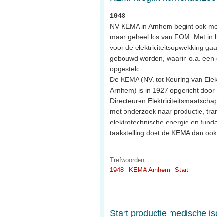
1948
NV KEMA in Arnhem begint ook met
maar geheel los van FOM. Met in 
voor de elektriciteitsopwekking ga
gebouwd worden, waarin o.a. een d
opgesteld.
De KEMA (NV. tot Keuring van Elek
Arnhem) is in 1927 opgericht door
Directeuren Elektriciteitsmaatschap
met onderzoek naar productie, tran
elektrotechnische energie en fund
taakstelling doet de KEMA dan ook
Trefwoorden:
1948
KEMA Arnhem
Start
Start productie medische i