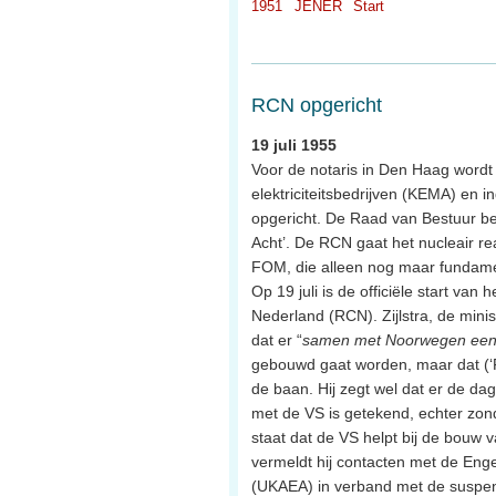
1951
JENER
Start
RCN opgericht
19 juli 1955
Voor de notaris in Den Haag wordt 
elektriciteitsbedrijven (KEMA) en i
opgericht. De Raad van Bestuur be
Acht’. De RCN gaat het nucleair r
FOM, die alleen nog maar fundamen
Op 19 juli is de officiële start van
Nederland (RCN). Zijlstra, de minis
dat er “
samen met Noorwegen een 
gebouwd gaat worden, maar dat (‘Fas
de baan. Hij zegt wel dat er de d
met de VS is getekend, echter zon
staat dat de VS helpt bij de bouw 
vermeldt hij contacten met de Enge
(UKAEA) in verband met de suspen