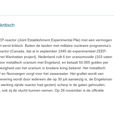
ritisch
EEP-reactor (Joint Establishment Experimental Pile) met een vermogen
eerst kritisch. Buiten de landen met militaire nucleaire programma’s
rnreactor (Canada, dat al in september 1945 de experimenteel ZEEP-
het Manhattan project). Nederland ruilt 6 ton uraniumoxide (103 vaten
or metallisch uranium met Engeland, en betaalt 50.000 gulden per
ezigheid van het uranium in bredere kring bekend. Het metallisch
tof en Noorwegen zorgt voor het zwaarwater. Het grafiet wordt van
levering wordt door iedereen die op 30 juli aanwezig is, de Engelsman
n werking zijnde reactor had gezien) scherp in de gaten gehouden,
, ook zij de vlucht kunnen nemen. Op 28 november is de officiële