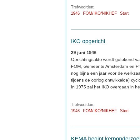
Trefwoorden:
1946
FOM/IKO/NIKHEF
Start
IKO opgericht
29 juni 1946
Oprichtingsakte wordt getekend va
FOM, Gemeente Amsterdam en Philip
nog bijna een jaar voor de werkz
tijdens de oorlog ontwikkelde) cyc
In 1975 zal het IKO overgaan in he
Trefwoorden:
1946
FOM/IKO/NIKHEF
Start
KEMA begint kernonderzoe