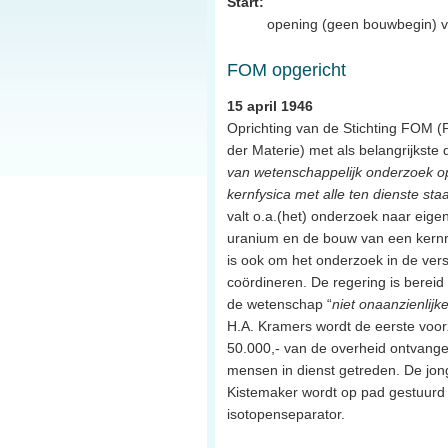
Start:
opening (geen bouwbegin) van
FOM opgericht
15 april 1946
Oprichting van de Stichting FOM
der Materie) met als belangrijkste d
van wetenschappelijk onderzoek o
kernfysica met alle ten dienste st
valt o.a.(het) onderzoek naar eig
uranium en de bouw van een kernr
is ook om het onderzoek in de versc
coördineren. De regering is bereid
de wetenschap “
niet onaanzienlijke
H.A. Kramers wordt de eerste voorzit
50.000,- van de overheid ontvange
mensen in dienst getreden. De jon
Kistemaker wordt op pad gestuur
isotopenseparator.