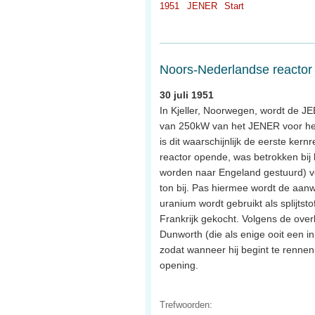
1951
JENER
Start
Noors-Nederlandse reactor k
30 juli 1951
In Kjeller, Noorwegen, wordt de J
van 250kW van het JENER voor het 
is dit waarschijnlijk de eerste ke
reactor opende, was betrokken bij 
worden naar Engeland gestuurd) vo
ton bij. Pas hiermee wordt de aanw
uranium wordt gebruikt als splijts
Frankrijk gekocht. Volgens de over
Dunworth (die als enige ooit een i
zodat wanneer hij begint te rennen
opening.
Trefwoorden: