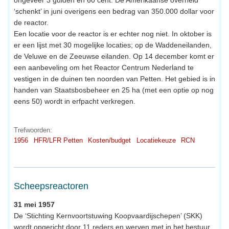
ongeveer 3 gulden en 60 cent. De Amerikaanse overheid
‘schenkt’ in juni overigens een bedrag van 350.000 dollar voor
de reactor.
Een locatie voor de reactor is er echter nog niet. In oktober is
er een lijst met 30 mogelijke locaties; op de Waddeneilanden,
de Veluwe en de Zeeuwse eilanden. Op 14 december komt er
een aanbeveling om het Reactor Centrum Nederland te
vestigen in de duinen ten noorden van Petten. Het gebied is in
handen van Staatsbosbeheer en 25 ha (met een optie op nog
eens 50) wordt in erfpacht verkregen.
Trefwoorden:
1956
HFR/LFR Petten
Kosten/budget
Locatiekeuze
RCN
Scheepsreactoren
31 mei 1957
De ‘Stichting Kernvoortstuwing Koopvaardijschepen’ (SKK)
wordt opgericht door 11 reders en werven met in het bestuur