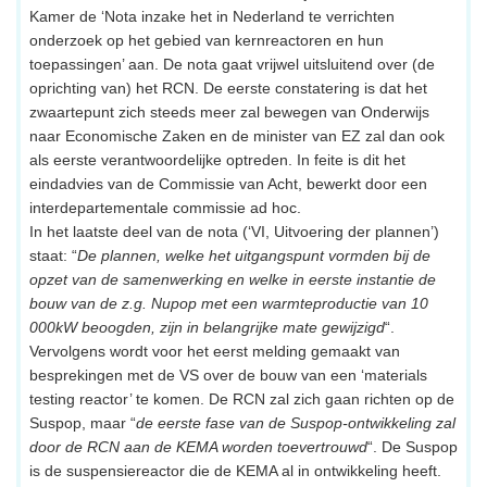
Kamer de ‘Nota inzake het in Nederland te verrichten
onderzoek op het gebied van kernreactoren en hun
toepassingen’ aan. De nota gaat vrijwel uitsluitend over (de
oprichting van) het RCN. De eerste constatering is dat het
zwaartepunt zich steeds meer zal bewegen van Onderwijs
naar Economische Zaken en de minister van EZ zal dan ook
als eerste verantwoordelijke optreden. In feite is dit het
eindadvies van de Commissie van Acht, bewerkt door een
interdepartementale commissie ad hoc.
In het laatste deel van de nota (‘VI, Uitvoering der plannen’)
staat: “
De plannen, welke het uitgangspunt vormden bij de
opzet van de samenwerking en welke in eerste instantie de
bouw van de z.g. Nupop met een warmteproductie van 10
000kW beoogden, zijn in belangrijke mate gewijzigd
“.
Vervolgens wordt voor het eerst melding gemaakt van
besprekingen met de VS over de bouw van een ‘materials
testing reactor’ te komen. De RCN zal zich gaan richten op de
Suspop, maar “
de eerste fase van de Suspop-ontwikkeling zal
door de RCN aan de KEMA worden toevertrouwd
“. De Suspop
is de suspensiereactor die de KEMA al in ontwikkeling heeft.