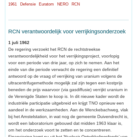
1961
Defensie
Euratom
NERO
RCN
RCN verantwoordelijk voor verrijkingsonderzoek
1 juli 1962
De regering verzoekt het RCN de rechtstreekse
verantwoordelijkheid voor het verrijkingsproject, voorlopig
voor een periode van drie jaar, op zich te nemen. Aan het
einde van die periode verwacht de regering een definitief
antwoord op de vraag of verrijking van uranium volgens de
ultracentrifugemethode mogelijk zal zijn tegen een kostprijs
beneden de prijs waarvoor (via gasdiffusie) verrijkt uranium in
de Verenigde Staten te koop is. In dit nieuwe kader wordt de
industriële participatie uitgebreid en krijgt TNO opnieuw een
aandeel in de werkzaamheden. Aan de Wenckebachweg, vlak
bij het Amstelstation, in wat nog de gemeente Duivendrecht is,
wordt een laboratorium gebouwd dat midden 1963 klaar is,
om het onderzoek voort te zetten en te concentreren.
Financiering komt nu uit het ‘Nucleair Ontwikkelingsfonds’ van