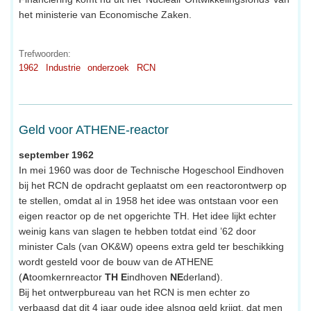
het ministerie van Economische Zaken.
Trefwoorden:
1962
Industrie
onderzoek
RCN
Geld voor ATHENE-reactor
september 1962
In mei 1960 was door de Technische Hogeschool Eindhoven
bij het RCN de opdracht geplaatst om een reactorontwerp op
te stellen, omdat al in 1958 het idee was ontstaan voor een
eigen reactor op de net opgerichte TH. Het idee lijkt echter
weinig kans van slagen te hebben totdat eind ’62 door
minister Cals (van OK&W) opeens extra geld ter beschikking
wordt gesteld voor de bouw van de ATHENE
(
A
toomkernreactor
TH
E
indhoven
NE
derland).
Bij het ontwerpbureau van het RCN is men echter zo
verbaasd dat dit 4 jaar oude idee alsnog geld krijgt, dat men