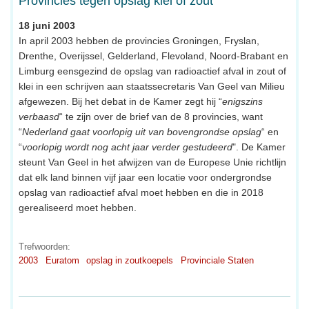
Provincies tegen opslag klei of zout
18 juni 2003
In april 2003 hebben de provincies Groningen, Fryslan,
Drenthe, Overijssel, Gelderland, Flevoland, Noord-Brabant en
Limburg eensgezind de opslag van radioactief afval in zout of
klei in een schrijven aan staatssecretaris Van Geel van Milieu
afgewezen. Bij het debat in de Kamer zegt hij “
enigszins
verbaasd
“ te zijn over de brief van de 8 provincies, want
“
Nederland gaat voorlopig uit van bovengrondse opslag
“ en
“
voorlopig wordt nog acht jaar verder gestudeerd
". De Kamer
steunt Van Geel in het afwijzen van de Europese Unie richtlijn
dat elk land binnen vijf jaar een locatie voor ondergrondse
opslag van radioactief afval moet hebben en die in 2018
gerealiseerd moet hebben.
Trefwoorden:
2003
Euratom
opslag in zoutkoepels
Provinciale Staten