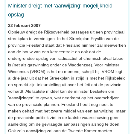
Minister dreigt met ‘aanwijzing’ mogelijkheid
opslag
22 februari 2007
Opnieuw dreigt de Rijksoverheid passages uit een provinciaal
streekplan te vernietigen. In het Streekplan Fryslân van de
provincie Friesland staat dat Friesland nimmer zal meewerken
aan de bouw van een kerncentrale en ook dat de
ondergrondse opslag van radioactief of chemisch afval taboe
is (net als gaswinning onder de Waddenzee). Voor minister
Winsemius (VROM) is het nu menens, schrijft hij: VROM legt
al drie jaar uit dat het Streekplan in strijd is met het Rijksbeleid
en spreekt zijn teleurstelling uit over het feit dat de provincie
volhardt. Als laatste middel kan de minister besluiten om
'aanwijzingen' te geven, wat neerkomt op het overschrijven
van de provinciale plannen. Friesland heeft nog nooit te
maken gehad met het zware middel van een aanwijzing, maar
de provinciale politiek ziet in de laatste waarschuwing geen
aanleiding om de gevraagde aanpassingen alsnog te doen.
Ook zo'n aanwijzing zal aan de Tweede Kamer moeten