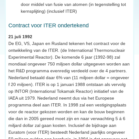
door middel van fusie van atomen (in tegenstelling tot
kernsplijting) (inclusief ITER)
Contract voor ITER ondertekend
21 juli 1992
De EG, VS, Japan en Rusland tekenen het contract voor de
ontwikkeling van de ITER. (de International Thermonucleair
Experimental Reactor). De komende 6 jaar (1992-98) zal
mondiaal ongeveer 750 miljoen dollar uitgegeven worden aan
het R&D programma evenredig verdeeld over de 4 partners.
Nederland betaald daar 6% van (11 miljoen dollar = ongeveer
f 20 miljoen). ITER is op 1 januari 1988 ontstaan als vervolg
op INTOR (International Tokamak Reactor) initiatief van de
IAEA uit 1979. Nederland neemt dus via het Europese
programma deel aan ITER. In 1998 zal een vestigingsplaats
voor de reactor gekozen worden en kan de bouw beginnen
die dan in 2005 gereed moet zijn en naar verwachting 5 á 6
miljard dollar zal gaan kosten. Inclusief de bijdrage aan
Euratom (voor ITER) besteedt Nederland jaarlijks ongeveer
50 miljoen gulden aan kernfusie, in 1994 is dat ongeveer net