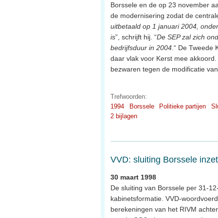
Borssele en de op 23 november aa
de modernisering zodat de central
uitbetaald op 1 januari 2004, onde
is
”, schrijft hij. “
De SEP zal zich ond
bedrijfsduur in 2004
.“ De Tweede K
daar vlak voor Kerst mee akkoord.
bezwaren tegen de modificatie v
Trefwoorden:
1994
Borssele
Politieke partijen
Sl
2 bijlagen
VVD: sluiting Borssele inze
30 maart 1998
De sluiting van Borssele per 31-1
kabinetsformatie. VVD-woordvoerd
berekeningen van het RIVM achterbl