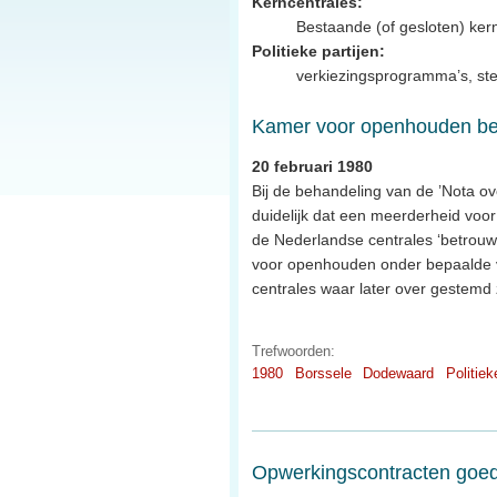
Kerncentrales:
Bestaande (of gesloten) ker
Politieke partijen:
verkiezingsprogramma’s, ste
Kamer voor openhouden be
20 februari 1980
Bij de behandeling van de ’Nota o
duidelijk dat een meerderheid voo
de Nederlandse centrales ‘betrouwb
voor openhouden onder bepaalde v
centrales waar later over gestemd 
Trefwoorden:
1980
Borssele
Dodewaard
Politiek
Opwerkingscontracten goe