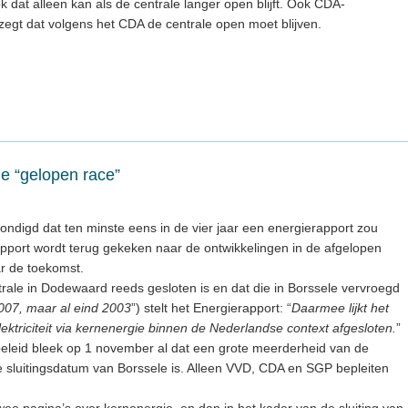
k dat alleen kan als de centrale langer open blijft. Ook CDA-
 zegt dat volgens het CDA de centrale open moet blijven.
le “gelopen race”
ndigd dat ten minste eens in de vier jaar een energierapport zou
rapport wordt terug gekeken naar de ontwikkelingen in de afgelopen
ar de toekomst.
rale in Dodewaard reeds gesloten is en dat die in Borssele vervroegd
2007, maar al eind 2003
”) stelt het Energierapport: “
Daarmee lijkt het
ktriciteit via kernenergie binnen de Nederlandse context afgesloten.
”
tbeleid bleek op 1 november al dat een grote meerderheid van de
sluitingsdatum van Borssele is. Alleen VVD, CDA en SGP bepleiten