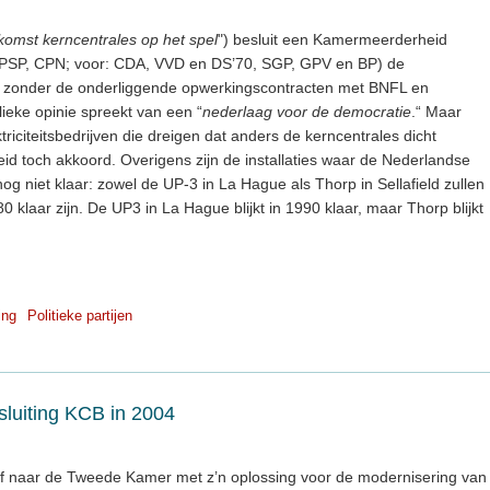
omst kerncentrales op het spel
") besluit een Kamermeerderheid
 PSP, CPN; voor: CDA, VVD en DS’70, SGP, GPV en BP) de
 zonder de onderliggende opwerkingscontracten met BNFL en
ieke opinie spreekt van een “
nederlaag voor de democratie
.“ Maar
riciteitsbedrijven die dreigen dat anders de kerncentrales dicht
 toch akkoord. Overigens zijn de installaties waar de Nederlandse
og niet klaar: zowel de UP-3 in La Hague als Thorp in Sellafield zullen
0 klaar zijn. De UP3 in La Hague blijkt in 1990 klaar, maar Thorp blijkt
ing
Politieke partijen
sluiting KCB in 2004
rief naar de Tweede Kamer met z’n oplossing voor de modernisering van