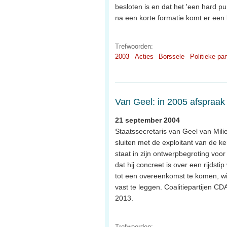
besloten is en dat het 'een hard p
na een korte formatie komt er ee
Trefwoorden:
2003
Acties
Borssele
Politieke par
Van Geel: in 2005 afspraak 
21 september 2004
Staatssecretaris van Geel van Mil
sluiten met de exploitant van de ke
staat in zijn ontwerpbegroting voor
dat hij concreet is over een rijdst
tot een overeenkomst te komen, wil
vast te leggen. Coalitiepartijen C
2013.
Trefwoorden: