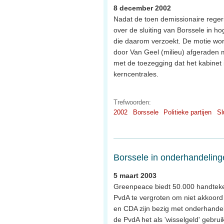
8 december 2002
Nadat de toen demissionaire reger
over de sluiting van Borssele in 
die daarom verzoekt. De motie wor
door Van Geel (milieu) afgeraden mo
met de toezegging dat het kabinet 
kerncentrales.
Trefwoorden:
2002
Borssele
Politieke partijen
Sl
Borssele in onderhandeling
5 maart 2003
Greenpeace biedt 50.000 handtek
PvdA te vergroten om niet akkoord 
en CDA zijn bezig met onderhandeli
de PvdA het als 'wisselgeld' gebru