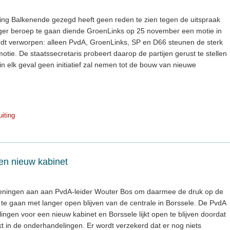
ing Balkenende gezegd heeft geen reden te zien tegen de uitspraak
hoger beroep te gaan diende GroenLinks op 25 november een motie in
dt verworpen: alleen PvdA, GroenLinks, SP en D66 steunen de sterk
tie. De staatssecretaris probeert daarop de partijen gerust te stellen
in elk geval geen initiatief zal nemen tot de bouw van nieuwe
uiting
en nieuw kabinet
eningen aan aan PvdA-leider Wouter Bos om daarmee de druk op de
te gaan met langer open blijven van de centrale in Borssele. De PvdA
ngen voor een nieuw kabinet en Borssele lijkt open te blijven doordat
ikt in de onderhandelingen. Er wordt verzekerd dat er nog niets