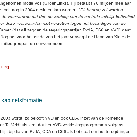
ngenomen motie Vos (GroenLinks). Hij betaalt f 70 miljoen mee aan
e toch nog in 2004 gesloten kan worden. “
Dit bedrag zal worden
r de voorwaarde dat dan de werking van de centrale feitelijk beëindigd
er deze voorwaarden niet verzetten tegen het beëindigen van de
amer (dat wil zeggen de regeringspartijen PvdA, D66 en VVD) gaat
 Nog net voor het einde van het jaar verwerpt de Raad van State de
an milieugroepen en omwonenden.
uiting
t kabinetsformatie
2-2003 wordt, zo belooft VVD en ook CDA, inzet van de komende
er Te Veldhuis zegt dat het VVD-verkiezingsprogramma volgens
ijft bij die van PvdA, CDA en D66 als het gaat om het terugdringen