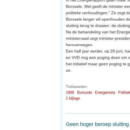
In het Energierapport gaan maar tw
Borssele. Wel geeft de minister een
politieke verhoudingen.
” Ze zegt d
Borssele langer wil openhouden dat 
sluiting terug te draaien: de sluitin
Na de behandeling van het Energi
ministerraad zegt minister-presiden
heroverwegen.
Een half jaar eerder, op 28 juni, 
en VVD nog een poging doen om slu
het initiatief maar geen poging te 
ze.
Trefwoorden:
1999
Borssele
Energienota
Politie
1 bijlage
Geen hoger beroep sluitin