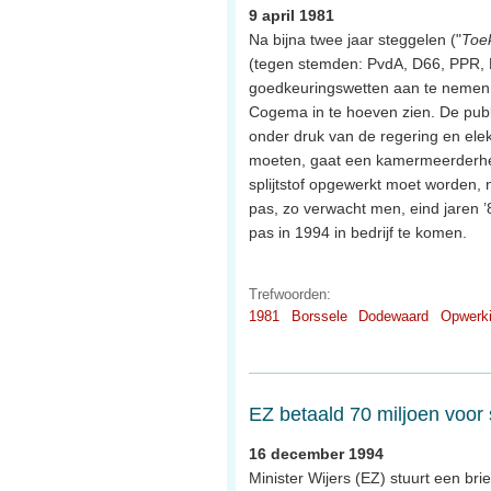
9 april 1981
Na bijna twee jaar steggelen ("
Toek
(tegen stemden: PvdA, D66, PPR,
goedkeuringswetten aan te nemen
Cogema in te hoeven zien. De publ
onder druk van de regering en elekt
moeten, gaat een kamermeerderheid
splijtstof opgewerkt moet worden, n
pas, zo verwacht men, eind jaren ’8
pas in 1994 in bedrijf te komen.
Trefwoorden:
1981
Borssele
Dodewaard
Opwerk
EZ betaald 70 miljoen voor 
16 december 1994
Minister Wijers (EZ) stuurt een b