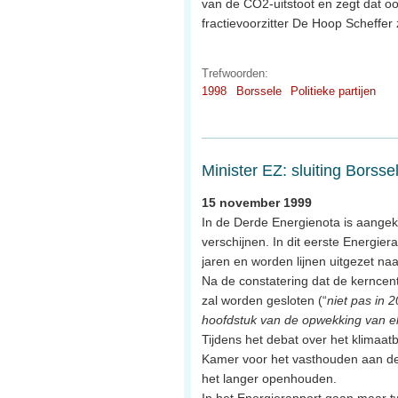
van de CO2-uitstoot en zegt dat oo
fractievoorzitter De Hoop Scheffer
Trefwoorden:
1998
Borssele
Politieke partijen
Minister EZ: sluiting Borsse
15 november 1999
In de Derde Energienota is aangeko
verschijnen. In dit eerste Energie
jaren en worden lijnen uitgezet na
Na de constatering dat de kerncent
zal worden gesloten (“
niet pas in 
hoofdstuk van de opwekking van ele
Tijdens het debat over het klimaa
Kamer voor het vasthouden aan de 
het langer openhouden.