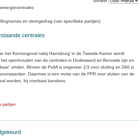
Sorteer
nenergiecentrales
llingnames en stemgedrag (van specifieke partijen)
staande centrales
ver het Kernongeval nabij Harrisburg’ in de Tweede Kamer wordt
r het openhouden van de centrales in Dodewaard en Borssele zijn en
aar’ vinden. Binnen de PvdA is ongeveer 1/3 voor sluiting en D66 is
oorwaarden. Daarmee is een motie van de PPR voor sluiten van de
zal worden, bij voorbaat kansloos.
e partijen
dgekeurd