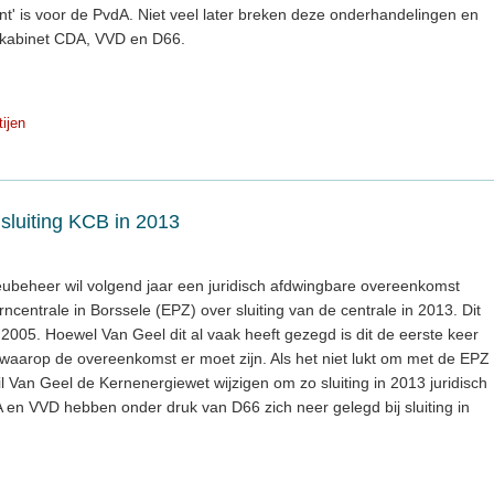
unt' is voor de PvdA. Niet veel later breken deze onderhandelingen en
n kabinet CDA, VVD en D66.
tijen
sluiting KCB in 2013
ieubeheer wil volgend jaar een juridisch afdwingbare overeenkomst
rncentrale in Borssele (EPZ) over sluiting van de centrale in 2013. Dit
 2005. Hoewel Van Geel dit al vaak heeft gezegd is dit de eerste keer
ip waarop de overeenkomst er moet zijn. Als het niet lukt om met de EPZ
 Van Geel de Kernenergiewet wijzigen om zo sluiting in 2013 juridisch
DA en VVD hebben onder druk van D66 zich neer gelegd bij sluiting in