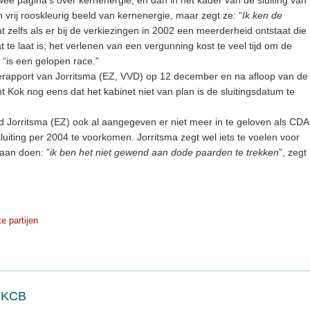
ee pagina’s over kernenergie, en dan in het kader van de sluiting van
 vrij rooskleurig beeld van kernenergie, maar zegt ze: “
Ik ken de
at zelfs als er bij de verkiezingen in 2002 een meerderheid ontstaat die
te laat is; het verlenen van een vergunning kost te veel tijd om de
g “is een gelopen race.”
erapport van Jorritsma (EZ, VVD) op 12 december en na afloop van de
t Kok nog eens dat het kabinet niet van plan is de sluitingsdatum te
had Jorritsma (EZ) ook al aangegeven er niet meer in te geloven als CDA
iting per 2004 te voorkomen. Jorritsma zegt wel iets te voelen voor
gaan doen: ”
ik ben het niet gewend aan dode paarden te trekken
”, zegt
ke partijen
g KCB