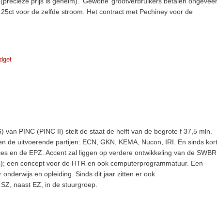
r (precieze prijs is geheim). ‘Gewone’ grootverbruikers betalen ongevee
 25ct voor de zelfde stroom. Het contract met Pechiney voor de
dget
) van PINC (PINC II) stelt de staat de helft van de begrote f 37,5 mln.
len de uitvoerende partijen: ECN, GKN, KEMA, Nucon, IRI. En sinds kor
es en de EPZ. Accent zal liggen op verdere ontwikkeling van de SWBR
as); een concept voor de HTR en ook computerprogrammatuur. Een
onderwijs en opleiding. Sinds dit jaar zitten er ook
Z, naast EZ, in de stuurgroep.