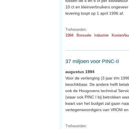
tussen de 4 en 6 ct per kilowattuu
10 ct en kleinverbruikers ongeveer
levering loopt op 1 april 1996 af.
Trefwoorden:
1994
Borssele
Industrie
Kosten/bu
37 miljoen voor PINC-II
augustus 1994
Voor de verlenging (3 jaar t/m 1996
beschikbaar. De andere helft beta
ook de Hoogovens technical Servic
(waar ook PINC I bij betrokken w
kwart van het budget zal gaan naar 
vertegenwoordigers van VROM en S
Trefwoorden: