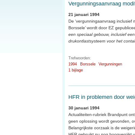
Vergunningsaanvraag modif
21 januari 1994
De ‘vergunningaanvraag inclusief m
Borssele’ wordt door EZ gepublicee
een speciaal gebouw, inclusief ee
drukontlastsysteem voor het contai
Trefwoorden:
1994
Borssele
Vergunningen
1 bijlage
HFR in problemen door wei
30 januari 1994
Actualiteiten-rubriek Brandpunt ont
geen oplossing wordt gevonden, over
Belangrijkste oorzaak is de weiger
HFR gebruikt nu nog hoogverrijkt u