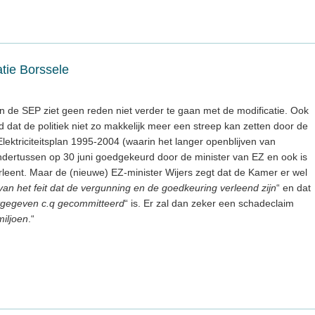
tie Borssele
de SEP ziet geen reden niet verder te gaan met de modificatie. Ook
d dat de politiek niet zo makkelijk meer een streep kan zetten door de
Elektriciteitsplan 1995-2004 (waarin het langer openblijven van
ondertussen op 30 juni goedgekeurd door de minister van EZ en ook is
rleent. Maar de (nieuwe) EZ-minister Wijers zegt dat de Kamer er wel
t van het feit dat de vergunning en de goedkeuring verleend zijn
“ en dat
tgegeven c.q gecommitteerd
“ is. Er zal dan zeker een schadeclaim
miljoen
.“