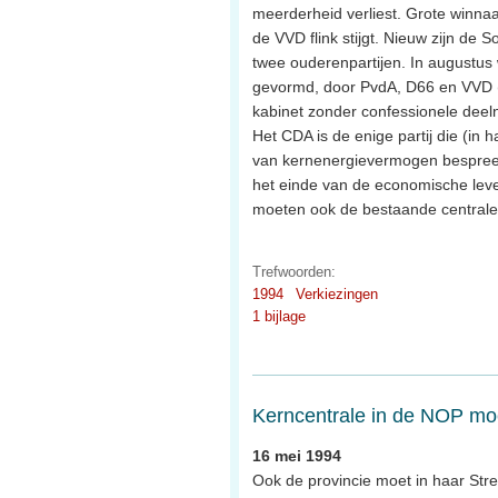
meerderheid verliest. Grote winnaar
de VVD flink stijgt. Nieuw zijn de So
twee ouderenpartijen. In augustus
gevormd, door PvdA, D66 en VVD (‘P
kabinet zonder confessionele dee
Het CDA is de enige partij die (in 
van kernenergievermogen bespree
het einde van de economische lev
moeten ook de bestaande centrales 
Trefwoorden:
1994
Verkiezingen
1 bijlage
Kerncentrale in de NOP moe
16 mei 1994
Ook de provincie moet in haar Str