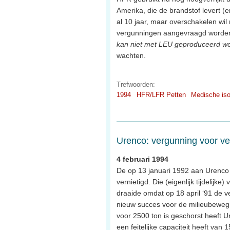
Amerika, die de brandstof levert 
al 10 jaar, maar overschakelen wil
vergunningen aangevraagd worden, 
kan niet met LEU geproduceerd w
wachten.
Trefwoorden:
1994
HFR/LFR Petten
Medische is
Urenco: vergunning voor ve
4 februari 1994
De op 13 januari 1992 aan Urenco
vernietigd. Die (eigenlijk tijdeli
draaide omdat op 18 april ‘91 de 
nieuw succes voor de milieubewegi
voor 2500 ton is geschorst heeft U
een feitelijke capaciteit heeft va