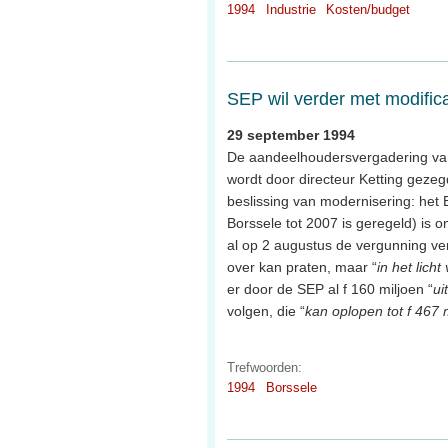
1994
Industrie
Kosten/budget
SEP wil verder met modifica
29 september 1994
De aandeelhoudersvergadering van 
wordt door directeur Ketting gezeg
beslissing van modernisering: het 
Borssele tot 2007 is geregeld) is 
al op 2 augustus de vergunning ve
over kan praten, maar “
in het lich
er door de SEP al f 160 miljoen “
ui
volgen, die “
kan oplopen tot f 467 
Trefwoorden:
1994
Borssele