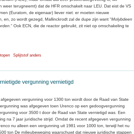
(en weer terugneemt) dat de HFR omschakelt naar LEU. Dat eist de VS
 men (Euratom, de eigenaar) liever niet: er moeten nieuwe
en, zo wordt gezegd, Mallinckrodt zal de dupe zijn want “
Molybdeen
orden
.“ Ook ECN, die de reactor gebruikt, zit niet op omschakeling te
otopen
Splijtstof anders
rnietigde vergunning vernietigd
 afgegeven vergunning voor 1300 ton wordt door de Raad van State
jke) vergunning was afgegeven toen Urenco op een gedoogvergunning
vergunning voor 3500 t door de Raad van State vernietigd was. Een
ng na 7 jaar juridische strijd. Omdat de recent afgegeven vergunning
renco nu alleen een vergunning uit 1981 voor 1000 ton, terwijl het nu
n 1500 ton De milieubeweging waarschuwt dat nieuwe juridische stappen