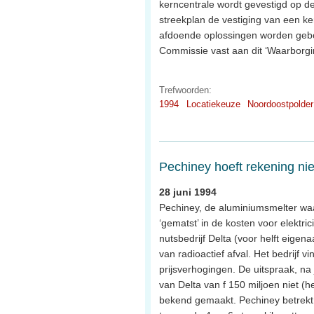
kerncentrale wordt gevestigd op d
streekplan de vestiging van een ke
afdoende oplossingen worden gebo
Commissie vast aan dit ‘Waarborgi
Trefwoorden:
1994
Locatiekeuze
Noordoostpolder
Pechiney hoeft rekening nie
28 juni 1994
Pechiney, de aluminiumsmelter waar
‘gematst’ in de kosten voor elektric
nutsbedrijf Delta (voor helft eige
van radioactief afval. Het bedrijf 
prijsverhogingen. De uitspraak, na
van Delta van f 150 miljoen niet (h
bekend gemaakt. Pechiney betrekt 