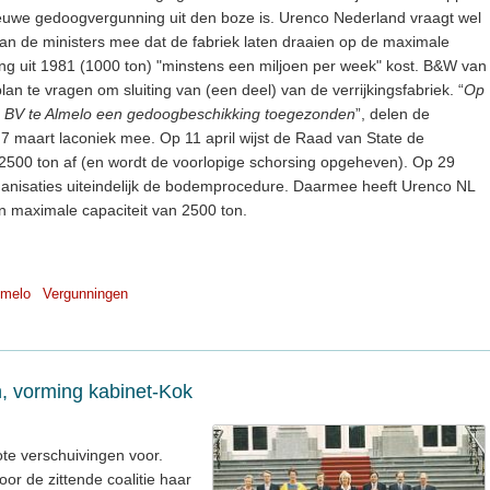
n nieuwe gedoogvergunning uit den boze is. Urenco Nederland vraagt wel
n de ministers mee dat de fabriek laten draaien op de maximale
ing uit 1981 (1000 ton) "minstens een miljoen per week" kost. B&W van
plan te vragen om sluiting van (een deel) van de verrijkingsfabriek. “
Op
L BV te Almelo een gedoogbeschikking toegezonden
”, delen de
 maart laconiek mee. Op 11 april wijst de Raad van State de
2500 ton af (en wordt de voorlopige schorsing opgeheven). Op 29
rganisaties uiteindelijk de bodemprocedure. Daarmee heeft Urenco NL
n maximale capaciteit van 2500 ton.
lmelo
Vergunningen
 vorming kabinet-Kok
ote verschuivingen voor.
or de zittende coalitie haar