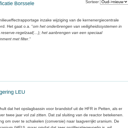
Sorteer
icatie Borssele
ilieueffectrapportage inzake wijziging van de kernenergiecentrale
rd. Het gaat o.a. “
om het onderbrengen van veiligheidssystemen in
n reserve-regelzaal(…); het aanbrengen van een speciaal
nment met filter
.“
gering LEU
hult dat het opslagbassin voor brandstof uit de HFR in Petten, als er
 twee jaar vol zal zitten. Dat zal sluiting van de reactor betekenen.
ing om over te schakelen (conversie) naar laagverrijkt uranium. De
ranium (HEU), maar omdat dat zeer proliferatiegevoelig is, wil