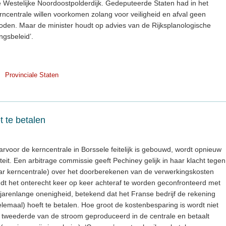
e Westelijke Noordoostpolderdijk. Gedeputeerde Staten had in het
rncentrale willen voorkomen zolang voor veiligheid en afval geen
den. Maar de minister houdt op advies van de Rijksplanologische
ngsbeleid’.
Provinciale Staten
t te betalen
voor de kerncentrale in Borssele feitelijk is gebouwd, wordt opnieuw
iteit. Een arbitrage commissie geeft Pechiney gelijk in haar klacht tegen
naar kerncentrale) over het doorberekenen van de verwerkingskosten
vindt het onterecht keer op keer achteraf te worden geconfronteerd met
 jarenlange onenigheid, betekend dat het Franse bedrijf de rekening
elemaal) hoeft te betalen. Hoe groot de kostenbesparing is wordt niet
tweederde van de stroom geproduceerd in de centrale en betaalt