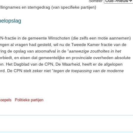
Sorteer
llingnames en stemgedrag (van specifieke partijen)
pelopslag
N-fractie in de gemeente Winschoten (die zelfs een motie aannemen)
ingen al vragen had gesteld, wil nu de Tweede Kamer fractie van de
ing de opslag van atoomafval in de “
aanwezige zoutholtes in het
erbiedt, en eisen dat gemeentelijke en provinciale overheden absolute
en. Het Dagblad van de CPN, De Waarheid, heeft er de afgelopen
rd. De CPN stelt zeker niet “
tegen de toepassing van de moderne
koepels
Politieke partijen