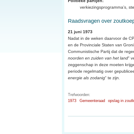
Politieke partijen:
verkiezingsprogramma’s, ste
Raadsvragen over zoutkoe
21 juni 1973
Nadat in de weken daarvoor de CP
en de Provinciale Staten van Gron
Communistische Partij dat de reger
noorden en zuiden van het land
“ v
zeggenschap in deze moeten krijg
periode regelmatig over gepublicee
energie als zodanig
“ te zijn.
Trefwoorden:
1973
Gemeenteraad
opslag in zout