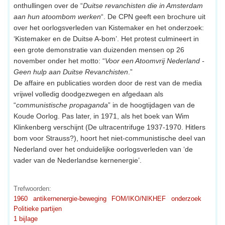
onthullingen over de “
Duitse revanchisten die in Amsterdam
aan hun atoombom werken
“. De CPN geeft een brochure uit
over het oorlogsverleden van Kistemaker en het onderzoek:
‘Kistemaker en de Duitse A-bom’. Het protest culmineert in
een grote demonstratie van duizenden mensen op 26
november onder het motto: “
Voor een Atoomvrij Nederland -
Geen hulp aan Duitse Revanchisten
.”
De affaire en publicaties worden door de rest van de media
vrijwel volledig doodgezwegen en afgedaan als
“
communistische propaganda
” in de hoogtijdagen van de
Koude Oorlog. Pas later, in 1971, als het boek van Wim
Klinkenberg verschijnt (De ultracentrifuge 1937-1970. Hitlers
bom voor Strauss?), hoort het niet-communistische deel van
Nederland over het onduidelijke oorlogsverleden van ‘de
vader van de Nederlandse kernenergie’.
Trefwoorden:
1960
antikernenergie-beweging
FOM/IKO/NIKHEF
onderzoek
Politieke partijen
1 bijlage