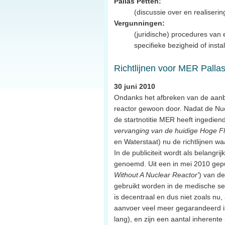
Pallas Petten:
(discussie over en realiseri
Vergunningen:
(juridische) procedures va
specifieke bezigheid of instal
Richtlijnen voor MER Palla
30 juni 2010
Ondanks het afbreken van de aanbe
reactor gewoon door. Nadat de N
de startnotitie MER heeft ingedien
vervanging van de huidige Hoge F
en Waterstaat) nu de richtlijnen w
In de publiciteit wordt als belang
genoemd. Uit een in mei 2010 gep
Without A Nuclear Reactor'
) van de
gebruikt worden in de medische se
is decentraal en dus niet zoals nu,
aanvoer veel meer gegarandeerd is.
lang), en zijn een aantal inherent