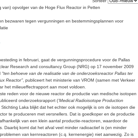
Sorteer
ng van) opvolger van de Hoge Flux Reactor in Petten
n en bezwaren tegen vergunningen en bestemmingsplannen voor
latie
s
steding in februari, gaat de vergunningsprocedure voor de Pallas
uclear Research and consultancy Group (NRG) op 17 november 2009
d
"ten behoeve van de realisatie van de onderzoeksreactor Pallas ter
lux Reactor"
, publiceert het ministerie van VROM (samen met Verkeer
aar het milieueffectrapport aan moet voldoen.
rijkste reden voor de nieuwe reactor de productie van medische isotopen
ubliceerd onderzoeksrapport (
'Medical Radioisotope Production
 Stichting Laka blijkt dat het echter ook mogelijk is om de isotopen die
ctor te produceren met versnellers. Dat is goedkoper en de productie
 afhankelijk van een klein aantal productie-reactoren, waardoor de
 Daarbij komt dat het afval veel minder radioactief is (en minder
e problemen van kernreactoren (c.q. kernenergie) niet aanwezig. Zo is