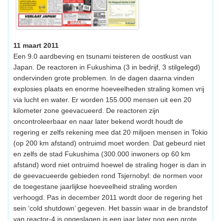
11 maart 2011
Een 9.0 aardbeving en tsunami teisteren de oostkust van
Japan. De reactoren in Fukushima (3 in bedrijf, 3 stilgelegd)
ondervinden grote problemen. In de dagen daarna vinden
explosies plaats en enorme hoeveelheden straling komen vrij
via lucht en water. Er worden 155.000 mensen uit een 20
kilometer zone geevacueerd. De reactoren zijn
oncontroleerbaar en naar later bekend wordt houdt de
regering er zelfs rekening mee dat 20 miljoen mensen in Tokio
(op 200 km afstand) ontruimd moet worden. Dat gebeurd niet
en zelfs de stad Fukushima (300.000 inwoners op 60 km
afstand) word niet ontruimd hoewel de straling hoger is dan in
de geevacueerde gebieden rond Tsjernobyl: de normen voor
de toegestane jaarlijkse hoeveelheid straling worden
verhoogd. Pas in december 2011 wordt door de regering het
sein ‘cold shutdown’ gegeven. Het bassin waar in de brandstof
van reactor-4 is opgeslagen is een jaar later nog een grote