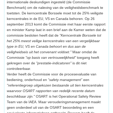
internationale deskundigen ingesteld (de Commissie
Benchmark) om de naleving van de veiligheidsbenchmark te
toetsten. De kerncentrale Borssele moet tot de 25% veiligste
kerncentrales in de EU, VS en Canada behoren. Op 26
september 2013 komt die Commissie met haar eerste rapport
en minister Kamp laat in een brief aan de Kamer weten dat de
commissie besloten heeft dat de
"Kerncentrale Borssele tot
het 25% meest veilige kerncentrales van een vergelijkbaar
type in EU, VS en Canada behoort en dus aan de
veiligheidseis uit het convenant voldoet."
Maar omdat de
Commissie
"op basis van vertrouwelijkheid"
toegang heeft
gekregen over de
"prestatie-indicatoren"
is dit niet
controleerbaar.
Verder heeft de Commissie voor de procesevaluatie van
bediening, onderhoud en
“safety management”
een
"referentiegroep uitgekozen bestaande uit tien kerncentrales
waarvoor OSART rapporten van redelijk recente datum
beschikbaar zijn."
OSART is het Operational Safety Review
Team van de IAEA. Maar verouderingsmanagement maakt
geen onderdeel uit van de OSART beoordeling en een