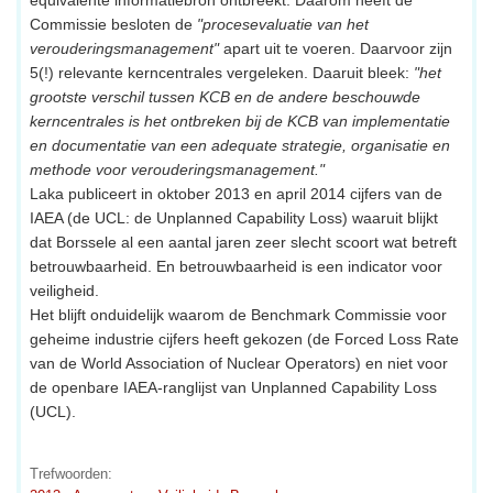
equivalente informatiebron ontbreekt. Daarom heeft de
Commissie besloten de
"procesevaluatie van het
verouderingsmanagement"
apart uit te voeren. Daarvoor zijn
5(!) relevante kerncentrales vergeleken. Daaruit bleek:
"het
grootste verschil tussen KCB en de andere beschouwde
kerncentrales is het ontbreken bij de KCB van implementatie
en documentatie van een adequate strategie, organisatie en
methode voor verouderingsmanagement."
Laka publiceert in oktober 2013 en april 2014 cijfers van de
IAEA (de UCL: de Unplanned Capability Loss) waaruit blijkt
dat Borssele al een aantal jaren zeer slecht scoort wat betreft
betrouwbaarheid. En betrouwbaarheid is een indicator voor
veiligheid.
Het blijft onduidelijk waarom de Benchmark Commissie voor
geheime industrie cijfers heeft gekozen (de Forced Loss Rate
van de World Association of Nuclear Operators) en niet voor
de openbare IAEA-ranglijst van Unplanned Capability Loss
(UCL).
Trefwoorden: