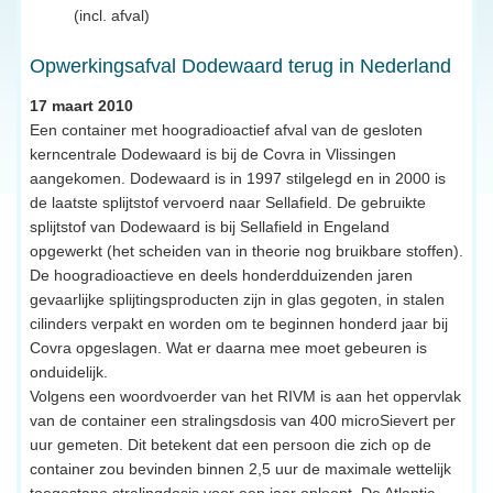
(incl. afval)
Opwerkingsafval Dodewaard terug in Nederland
17 maart 2010
Een container met hoogradioactief afval van de gesloten
kerncentrale Dodewaard is bij de Covra in Vlissingen
aangekomen. Dodewaard is in 1997 stilgelegd en in 2000 is
de laatste splijtstof vervoerd naar Sellafield. De gebruikte
splijtstof van Dodewaard is bij Sellafield in Engeland
opgewerkt (het scheiden van in theorie nog bruikbare stoffen).
De hoogradioactieve en deels honderdduizenden jaren
gevaarlijke splijtingsproducten zijn in glas gegoten, in stalen
cilinders verpakt en worden om te beginnen honderd jaar bij
Covra opgeslagen. Wat er daarna mee moet gebeuren is
onduidelijk.
Volgens een woordvoerder van het RIVM is aan het oppervlak
van de container een stralingsdosis van 400 microSievert per
uur gemeten. Dit betekent dat een persoon die zich op de
container zou bevinden binnen 2,5 uur de maximale wettelijk
toegestane stralingdosis voor een jaar oploopt. De Atlantic