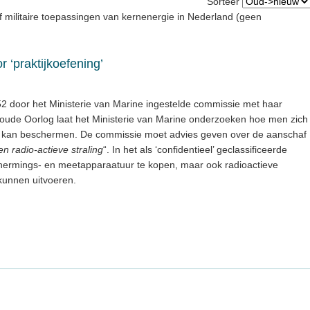
Sorteer
f militaire toepassingen van kernenergie in Nederland (geen
 ‘praktijkoefening’
52 door het Ministerie van Marine ingestelde commissie met haar
Koude Oorlog laat het Ministerie van Marine onderzoeken hoe men zich
 kan beschermen. De commissie moet advies geven over de aanschaf
en radio-actieve straling
“. In het als ‘confidentieel’ geclassificeerde
chermings- en meetapparaatuur te kopen, maar ook radioactieve
kunnen uitvoeren.