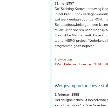
31 mei 1957
De ‘Stichting Kernvoortstuwing Ko
in het bestuur ook vertegenwoordi
wat werk gedaan door de RCN, maar 
Scheepsbouwbelangen, een kleine
studie uit te voeren naar mogelijk
Koninklijke Marine heeft. Deze stud
tot het NERO-project (Nederlands 
programma gaan bepalen.
Trefwoorden:
1957
Defensie
Industrie
NERO
R
Wetgeving radioactieve sto
1 februari 1958
Het Veiligheidsbesluit Ioniserende 
kans lopen door “
radioactieve best