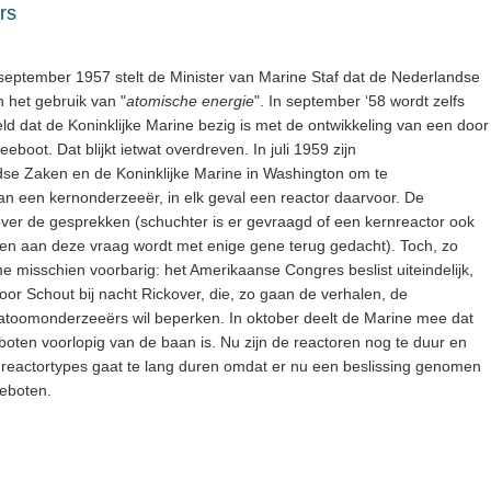
rs
 september 1957 stelt de Minister van Marine Staf dat de Nederlandse
 het gebruik van "
atomische energie
". In september ‘58 wordt zelfs
d dat de Koninklijke Marine bezig is met de ontwikkeling van een door
oot. Dat blijkt ietwat overdreven. In juli 1959 zijn
se Zaken en de Koninklijke Marine in Washington om te
 een kernonderzeeër, in elk geval een reactor daarvoor. De
over de gesprekken (schuchter is er gevraagd of een kernreactor ook
 en aan deze vraag wordt met enige gene terug gedacht). Toch, zo
me misschien voorbarig: het Amerikaanse Congres beslist uiteindelijk,
oor Schout bij nacht Rickover, die, zo gaan de verhalen, de
) atoomonderzeeërs wil beperken. In oktober deelt de Marine mee dat
oten voorlopig van de baan is. Nu zijn de reactoren nog te duur en
reactortypes gaat te lang duren omdat er nu een beslissing genomen
eboten.