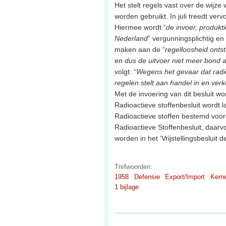
Het stelt regels vast over de wijze
worden gebruikt. In juli treedt ver
Hiermee wordt “
de invoer, produkt
Nederland
” vergunningsplichtig en
maken aan de “
regelloosheid onts
en dus de uitvoer niet meer bond 
volgt: “
Wegens het gevaar dat radio
regelen stelt aan handel in en ver
Met de invoering van dit besluit 
Radioactieve stoffenbesluit wordt 
Radioactieve stoffen bestemd voor m
Radioactieve Stoffenbesluit, daarvoo
worden in het ‘Vrijstellingsbesluit 
Trefwoorden:
1958
Defensie
Export/Import
Kern
1 bijlage