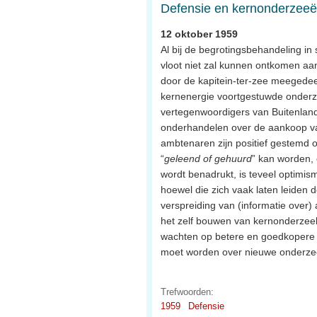
Defensie en kernonderzeeë
12 oktober 1959
Al bij de begrotingsbehandeling in
vloot niet zal kunnen ontkomen aan
door de kapitein-ter-zee meegedeel
kernenergie voortgestuwde onderzeeb
vertegenwoordigers van Buitenland
onderhandelen over de aankoop van
ambtenaren zijn positief gestemd 
“
geleend of gehuurd
” kan worden,
wordt benadrukt, is teveel optimis
hoewel die zich vaak laten leiden d
verspreiding van (informatie over
het zelf bouwen van kernonderzeeb
wachten op betere en goedkopere 
moet worden over nieuwe onderze
Trefwoorden:
1959
Defensie