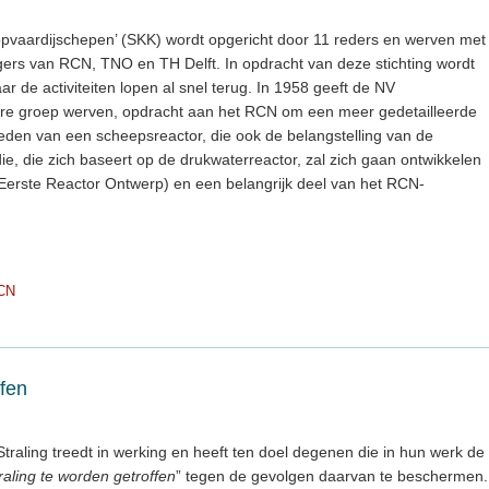
opvaardijschepen’ (SKK) wordt opgericht door 11 reders en werven met
gers van RCN, TNO en TH Delft. In opdracht van deze stichting wordt
de activiteiten lopen al snel terug. In 1958 geeft de NV
re groep werven, opdracht aan het RCN om een meer gedetailleerde
heden van een scheepsreactor, die ook de belangstelling van de
ie, die zich baseert op de drukwaterreactor, zal zich gaan ontwikkelen
Eerste Reactor Ontwerp) en een belangrijk deel van het RCN-
CN
ffen
Straling treedt in werking en heeft ten doel degenen die in hun werk de
raling te worden getroffen
” tegen de gevolgen daarvan te beschermen.