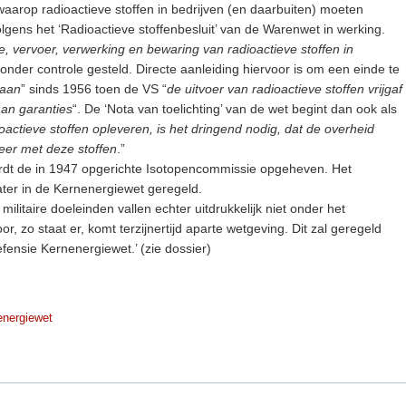
 waarop radioactieve stoffen in bedrijven (en daarbuiten) moeten
volgens het ‘Radioactieve stoffenbesluit’ van de Warenwet in werking.
ie, vervoer, verwerking en bewaring van radioactieve stoffen in
 onder controle gesteld. Directe aanleiding hiervoor is om een einde te
taan
” sinds 1956 toen de VS “
de uitvoer van radioactieve stoffen vrijgaf
aan garanties
“. De ‘Nota van toelichting’ van de wet begint dan ook als
actieve stoffen opleveren, is het dringend nodig, dat de overheid
keer met deze stoffen
.”
wordt de in 1947 opgerichte Isotopencommissie opgeheven. Het
later in de Kernenergiewet geregeld.
ilitaire doeleinden vallen echter uitdrukkelijk niet onder het
r, zo staat er, komt terzijnertijd aparte wetgeving. Dit zal geregeld
defensie Kernenergiewet.’ (zie dossier)
energiewet