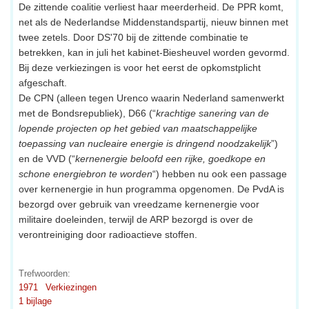
De zittende coalitie verliest haar meerderheid. De PPR komt,
net als de Nederlandse Middenstandspartij, nieuw binnen met
twee zetels. Door DS'70 bij de zittende combinatie te
betrekken, kan in juli het kabinet-Biesheuvel worden gevormd.
Bij deze verkiezingen is voor het eerst de opkomstplicht
afgeschaft.
De CPN (alleen tegen Urenco waarin Nederland samenwerkt
met de Bondsrepubliek), D66 (“
krachtige sanering van de
lopende projecten op het gebied van maatschappelijke
toepassing van nucleaire energie is dringend noodzakelijk
”)
en de VVD (“
kernenergie beloofd een rijke, goedkope en
schone energiebron te worden
“) hebben nu ook een passage
over kernenergie in hun programma opgenomen. De PvdA is
bezorgd over gebruik van vreedzame kernenergie voor
militaire doeleinden, terwijl de ARP bezorgd is over de
verontreiniging door radioactieve stoffen.
Trefwoorden:
1971
Verkiezingen
1 bijlage