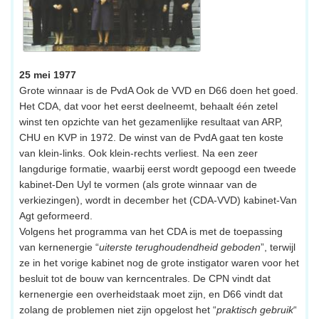
25 mei 1977
Grote winnaar is de PvdA Ook de VVD en D66 doen het goed.
Het CDA, dat voor het eerst deelneemt, behaalt één zetel
winst ten opzichte van het gezamenlijke resultaat van ARP,
CHU en KVP in 1972. De winst van de PvdA gaat ten koste
van klein-links. Ook klein-rechts verliest. Na een zeer
langdurige formatie, waarbij eerst wordt gepoogd een tweede
kabinet-Den Uyl te vormen (als grote winnaar van de
verkiezingen), wordt in december het (CDA-VVD) kabinet-Van
Agt geformeerd.
Volgens het programma van het CDA is met de toepassing
van kernenergie “
uiterste terughoudendheid geboden
”, terwijl
ze in het vorige kabinet nog de grote instigator waren voor het
besluit tot de bouw van kerncentrales. De CPN vindt dat
kernenergie een overheidstaak moet zijn, en D66 vindt dat
zolang de problemen niet zijn opgelost het “
praktisch gebruik
“