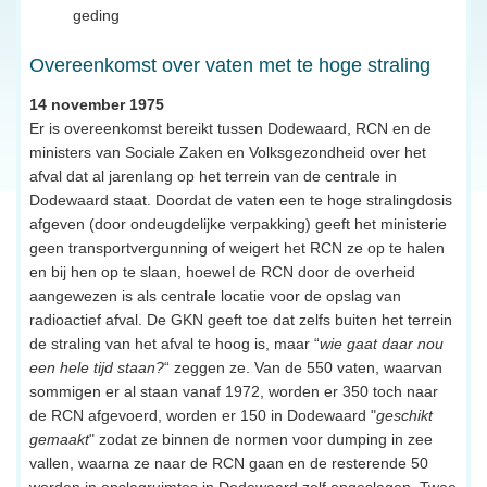
geding
Overeenkomst over vaten met te hoge straling
14 november 1975
Er is overeenkomst bereikt tussen Dodewaard, RCN en de
ministers van Sociale Zaken en Volksgezondheid over het
afval dat al jarenlang op het terrein van de centrale in
Dodewaard staat. Doordat de vaten een te hoge stralingdosis
afgeven (door ondeugdelijke verpakking) geeft het ministerie
geen transportvergunning of weigert het RCN ze op te halen
en bij hen op te slaan, hoewel de RCN door de overheid
aangewezen is als centrale locatie voor de opslag van
radioactief afval. De GKN geeft toe dat zelfs buiten het terrein
de straling van het afval te hoog is, maar “
wie gaat daar nou
een hele tijd staan?
“ zeggen ze. Van de 550 vaten, waarvan
sommigen er al staan vanaf 1972, worden er 350 toch naar
de RCN afgevoerd, worden er 150 in Dodewaard "
geschikt
gemaakt
" zodat ze binnen de normen voor dumping in zee
vallen, waarna ze naar de RCN gaan en de resterende 50
worden in opslagruimtes in Dodewaard zelf opgeslagen. Twee