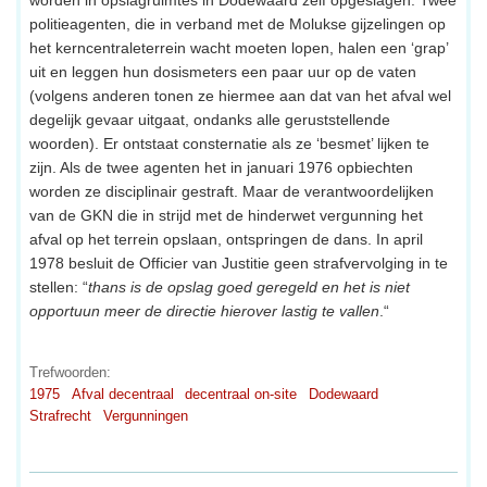
politieagenten, die in verband met de Molukse gijzelingen op
het kerncentraleterrein wacht moeten lopen, halen een ‘grap’
uit en leggen hun dosismeters een paar uur op de vaten
(volgens anderen tonen ze hiermee aan dat van het afval wel
degelijk gevaar uitgaat, ondanks alle geruststellende
woorden). Er ontstaat consternatie als ze ‘besmet’ lijken te
zijn. Als de twee agenten het in januari 1976 opbiechten
worden ze disciplinair gestraft. Maar de verantwoordelijken
van de GKN die in strijd met de hinderwet vergunning het
afval op het terrein opslaan, ontspringen de dans. In april
1978 besluit de Officier van Justitie geen strafvervolging in te
stellen: “
thans is de opslag goed geregeld en het is niet
opportuun meer de directie hierover lastig te vallen
.“
Trefwoorden:
1975
Afval decentraal
decentraal on-site
Dodewaard
Strafrecht
Vergunningen