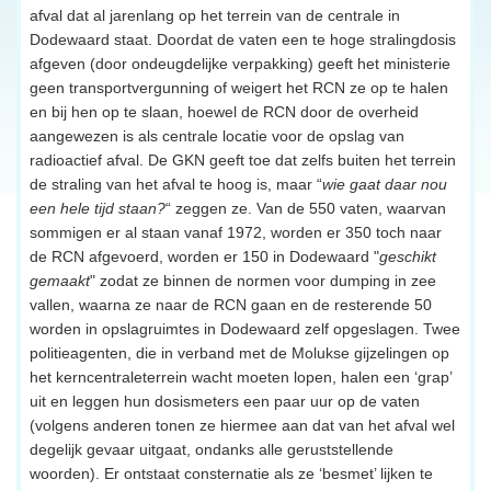
afval dat al jarenlang op het terrein van de centrale in
Dodewaard staat. Doordat de vaten een te hoge stralingdosis
afgeven (door ondeugdelijke verpakking) geeft het ministerie
geen transportvergunning of weigert het RCN ze op te halen
en bij hen op te slaan, hoewel de RCN door de overheid
aangewezen is als centrale locatie voor de opslag van
radioactief afval. De GKN geeft toe dat zelfs buiten het terrein
de straling van het afval te hoog is, maar “
wie gaat daar nou
een hele tijd staan?
“ zeggen ze. Van de 550 vaten, waarvan
sommigen er al staan vanaf 1972, worden er 350 toch naar
de RCN afgevoerd, worden er 150 in Dodewaard "
geschikt
gemaakt
" zodat ze binnen de normen voor dumping in zee
vallen, waarna ze naar de RCN gaan en de resterende 50
worden in opslagruimtes in Dodewaard zelf opgeslagen. Twee
politieagenten, die in verband met de Molukse gijzelingen op
het kerncentraleterrein wacht moeten lopen, halen een ‘grap’
uit en leggen hun dosismeters een paar uur op de vaten
(volgens anderen tonen ze hiermee aan dat van het afval wel
degelijk gevaar uitgaat, ondanks alle geruststellende
woorden). Er ontstaat consternatie als ze ‘besmet’ lijken te