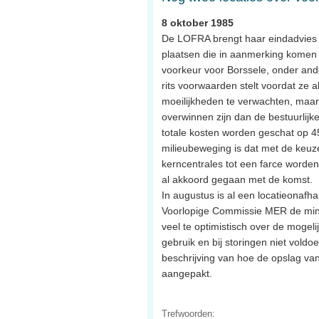
8 oktober 1985
De LOFRA brengt haar eindadvies u
plaatsen die in aanmerking komen al
voorkeur voor Borssele, onder and
rits voorwaarden stelt voordat ze a
moeilijkheden te verwachten, maar
overwinnen zijn dan de bestuurlij
totale kosten worden geschat op 45
milieubeweging is dat met de keuz
kerncentrales tot een farce word
al akkoord gegaan met de komst.
In augustus is al een locatieonafh
Voorlopige Commissie MER de minist
veel te optimistisch over de mogeli
gebruik en bij storingen niet vol
beschrijving van hoe de opslag v
aangepakt.
Trefwoorden: