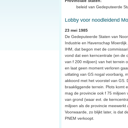
Provinciale Staten:
beleid van Gedeputeerde Stat
Lobby voor noodleidend Mo
23 mei 1985
De Gedeputeerde Staten van Noord-
Industrie en Havenschap Moerdijk.
IHM, dat begon met de commissaris 
vond dat een kerncentrale (en de op
van f 200 miljoen) van het terrei
en laat geen moment verloren gaan o
uitlating van GS nogal voorbarig,
akkoord met het voorstel van GS.
braakliggende terrein. Plots komt e
mag de provincie ook f 75 miljoen 
van grond (waar evt. de kerncent
miljoen als de provincie meewerkt a
Voorwaarde, zo blijkt later, is dat
PNEM verkoopt.