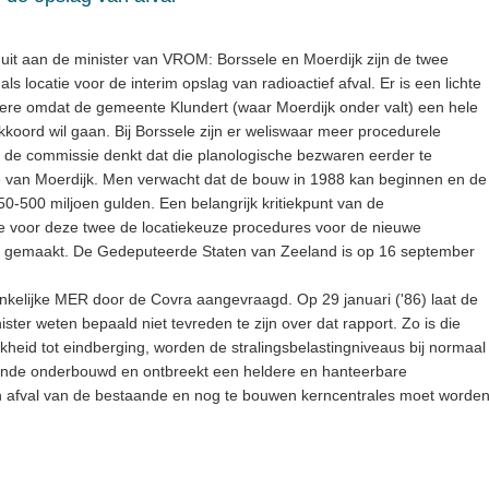
it aan de minister van VROM: Borssele en Moerdijk zijn de twee
s locatie voor de interim opslag van radioactief afval. Er is een lichte
ere omdat de gemeente Klundert (waar Moerdijk onder valt) een hele
kkoord wil gaan. Bij Borssele zijn er weliswaar meer procedurele
 de commissie denkt dat die planologische bezwaren eerder te
ke van Moerdijk. Men verwacht dat de bouw in 1988 kan beginnen en de
0-500 miljoen gulden. Een belangrijk kritiekpunt van de
e voor deze twee de locatiekeuze procedures voor de nieuwe
en gemaakt. De Gedeputeerde Staten van Zeeland is op 16 september
ankelijke MER door de Covra aangevraagd. Op 29 januari ('86) laat de
er weten bepaald niet tevreden te zijn over dat rapport. Zo is die
jkheid tot eindberging, worden de stralingsbelastingniveaus bij normaal
doende onderbouwd en ontbreekt een heldere en hanteerbare
an afval van de bestaande en nog te bouwen kerncentrales moet worde