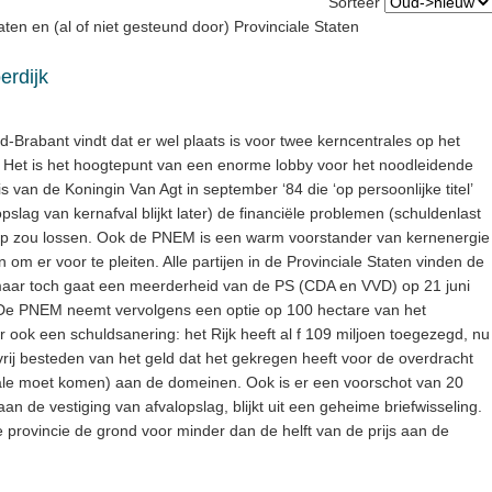
Sorteer
en en (al of niet gesteund door) Provinciale Staten
erdijk
Brabant vindt dat er wel plaats is voor twee kerncentrales op het
 Het is het hoogtepunt van een enorme lobby voor het noodleidende
van de Koningin Van Agt in september ‘84 die ‘op persoonlijke titel’
slag van kernafval blijkt later) de financiële problemen (schuldenlast
n op zou lossen. Ook de PNEM is een warm voorstander van kernenergie
m er voor te pleiten. Alle partijen in de Provinciale Staten vinden de
 maar toch gaat een meerderheid van de PS (CDA en VVD) op 21 juni
 De PNEM neemt vervolgens een optie op 100 hectare van het
r ook een schuldsanering: het Rijk heeft al f 109 miljoen toegezegd, nu
vrij besteden van het geld dat het gekregen heeft voor de overdracht
rale moet komen) aan de domeinen. Ook is er een voorschot van 20
an de vestiging van afvalopslag, blijkt uit een geheime briefwisseling.
 de provincie de grond voor minder dan de helft van de prijs aan de