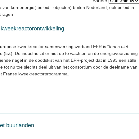
Sorteer
te van kernenergie(-beleid, -objecten) buiten Nederland; ook beleid in
rdragen
 kweekreactorontwikkeling
 Europese kweekreactor samenwerkingsverband EFR is “
thans niet
rte (EZ). De industrie zit er niet op te wachten en de energievoorziening
lgende nagel in de doodskist van het EFR-project dat in 1993 een stille
e tot nu toe slechts deel uit van het consortium door de deelname van
het Franse kweekreactorprogramma.
met buurlanden