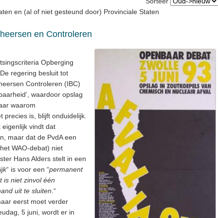
Sorteer
en en (al of niet gesteund door) Provinciale Staten
Beheersen en Controleren
tsingscriteria Opberging
De regering besluit tot
eheersen Controleren (IBC)
baarheid’, waardoor opslag
 Maar waarom
recies is, blijft onduidelijk.
igenlijk vindt dat
en, maar dat de PvdA een
 het WAO-debat) niet
ster Hans Alders stelt in een
ijk
“ is voor een “
permanent
t is niet zinvol één
and uit te sluiten
.“
maar eerst moet verder
dag, 5 juni, wordt er in