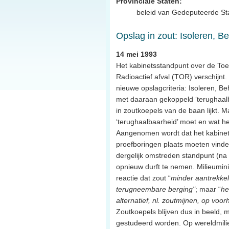
Provinciale Staten:
beleid van Gedeputeerde Stat
Opslag in zout: Isoleren, 
14 mei 1993
Het kabinetsstandpunt over de Toe
Radioactief afval (TOR) verschijnt. 
nieuwe opslagcriteria: Isoleren, B
met daaraan gekoppeld ‘terughaal
in zoutkoepels van de baan lijkt.
‘terughaalbaarheid’ moet en wat het p
Aangenomen wordt dat het kabinet e
proefboringen plaats moeten vind
dergelijk omstreden standpunt (na
opnieuw durft te nemen. Milieumini
reactie dat zout “
minder aantrekkel
terugneembare berging"
; maar “
he
alternatief, nl. zoutmijnen, op voorh
Zoutkoepels blijven dus in beeld, 
gestudeerd worden. Op wereldmilieu