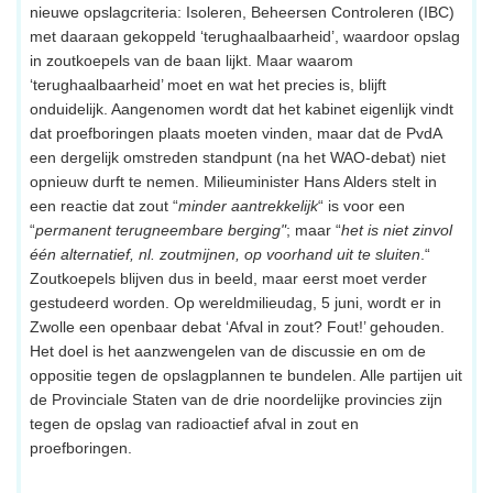
nieuwe opslagcriteria: Isoleren, Beheersen Controleren (IBC)
met daaraan gekoppeld ‘terughaalbaarheid’, waardoor opslag
in zoutkoepels van de baan lijkt. Maar waarom
‘terughaalbaarheid’ moet en wat het precies is, blijft
onduidelijk. Aangenomen wordt dat het kabinet eigenlijk vindt
dat proefboringen plaats moeten vinden, maar dat de PvdA
een dergelijk omstreden standpunt (na het WAO-debat) niet
opnieuw durft te nemen. Milieuminister Hans Alders stelt in
een reactie dat zout “
minder aantrekkelijk
“ is voor een
“
permanent terugneembare berging"
; maar “
het is niet zinvol
één alternatief, nl. zoutmijnen, op voorhand uit te sluiten
.“
Zoutkoepels blijven dus in beeld, maar eerst moet verder
gestudeerd worden. Op wereldmilieudag, 5 juni, wordt er in
Zwolle een openbaar debat ‘Afval in zout? Fout!’ gehouden.
Het doel is het aanzwengelen van de discussie en om de
oppositie tegen de opslagplannen te bundelen. Alle partijen uit
de Provinciale Staten van de drie noordelijke provincies zijn
tegen de opslag van radioactief afval in zout en
proefboringen.