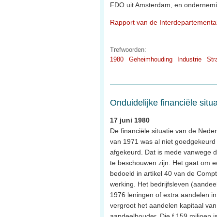
FDO uit Amsterdam, en ondernemin
Rapport van de Interdepartementa
Trefwoorden:
1980
Geheimhouding
Industrie
Str
Onduidelijke financiële sit
17 juni 1980
De financiële situatie van de Nede
van 1971 was al niet goedgekeurd 
afgekeurd. Dat is mede vanwege de
te beschouwen zijn. Het gaat om ee
bedoeld in artikel 40 van de Compt
werking. Het bedrijfsleven (aande
1976 leningen of extra aandelen in
vergroot het aandelen kapitaal van 
aandeelhouder. Die f 159 miljoen 