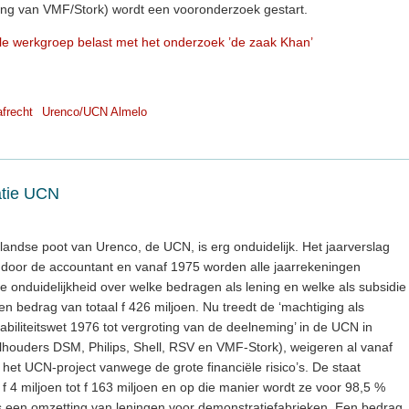
g van VMF/Stork) wordt een vooronderzoek gestart.
le werkgroep belast met het onderzoek ’de zaak Khan’
afrecht
Urenco/UCN Almelo
uatie UCN
rlandse poot van Urenco, de UCN, is erg onduidelijk. Het jaarverslag
door de accountant en vanaf 1975 worden alle jaarrekeningen
 onduidelijkheid over welke bedragen als lening en welke als subsidie
n bedrag van totaal f 426 miljoen. Nu treedt de ‘machtiging als
abiliteitswet 1976 tot vergroting van de deelneming’ in de UCN in
elhouders DSM, Philips, Shell, RSV en VMF-Stork), weigeren al vanaf
 het UCN-project vanwege de grote financiële risico’s. De staat
f 4 miljoen tot f 163 miljoen en op die manier wordt ze voor 98,5 %
is een omzetting van leningen voor demonstratiefabrieken. Een bedrag