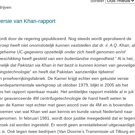
Sorteer
rijven
versie van Khan-rapport
wordt door de regering gepubliceerd. Nog steeds wordt geprobeerd de
oep heeft niet onomstotelijk kunnen vaststellen dat dr. ir. A.Q. Khan, al
 geheime UC-gegevens opzettelijk onder zich heeft genomen en/of
beschikking heeft gesteld van een buitenlandse mogendheid
.“ Al is het,
lijk dat Pakistan via Khan in het bezit is kunnen komen van gevoelige
kingstechnologie
“ en heeft dat Pakistan ‘aanzienlijke tijdwinst’
 proefverrijkingsfabriek. De Kamer krijgt echter een gekuiste versie
erdepartementale werkgroep uit oktober 1979, blijkt in 2005 als het
et rapport openbaar maakt. Het ambtelijke rapport meldde al in juli
er geavanceerde 4M centrifugetechnologie de hand heeft weten te
an de Kamer rept echter met geen woord over de 4M en is bovendien
oemen van wat Khan wel aan kennis en kunde vanuit Nederland naar
omen. In februari 1981, wordt door justitie meegedeeld dat er tegen
zoek zal worden ingesteld. Er wordt geen arrestatiebevel uitgevaardigd
k is. Ook tegen twee bedrijven (Van Doorne’s Transmissie uit Tilburg en