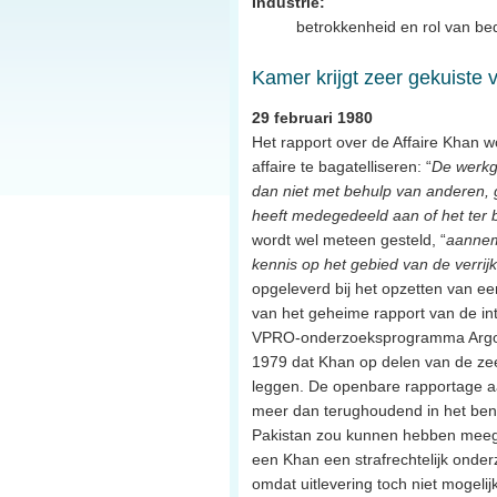
Industrie:
betrokkenheid en rol van bed
Kamer krijgt zeer gekuiste 
29 februari 1980
Het rapport over de Affaire Khan 
affaire te bagatelliseren: “
De werkgr
dan niet met behulp van anderen,
heeft medegedeeld aan of het ter 
wordt wel meteen gesteld, “
aanneme
kennis op het gebied van de verrij
opgeleverd bij het opzetten van een
van het geheime rapport van de int
VPRO-onderzoeksprogramma Argos h
1979 dat Khan op delen van de ze
leggen. De openbare rapportage a
meer dan terughoudend in het ben
Pakistan zou kunnen hebben meegen
een Khan een strafrechtelijk onder
omdat uitlevering toch niet mogelij